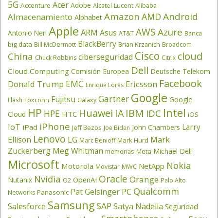
5G
Acer
Adobe
Accenture
Alcatel-Lucent
Alibaba
Amazon
Android
AMD
Almacenamiento
Alphabet
Apple
AWS
Azure
ARM
Asus
Antonio Neri
AT&T
Banca
BlackBerry
big data
Brian Krzanich
Broadcom
Bill McDermott
Cisco
cloud
China
ciberseguridad
Chuck Robbins
Citrix
Dell
Cloud Computing
Comisión Europea
Deutsche Telekom
Facebook
EMC
Donald Trump
Ericsson
Enrique Lores
Google
Gartner
Fujitsu
Google
Flash
Foxconn
Galaxy
HP
Intel
IBM
Huawei
IA
IDC
HPE
HTC
Cloud
iOS
iPhone
IoT
Larry
iPad
John Chambers
Jeff Bezos
Joe Biden
Lenovo
LG
Ellison
Mark
Mark Hurd
Marc Benioff
Zuckerberg
Meg Whitman
Michael Dell
memorias
Meta
Microsoft
Nokia
Motorola
NetApp
Movistar
MWC
Oracle
Nvidia
Orange
OpenAI
Nutanix
O2
Palo Alto
Qualcomm
PC
Pat Gelsinger
Panasonic
Networks
Samsung
SAP
Salesforce
Satya Nadella
Seguridad