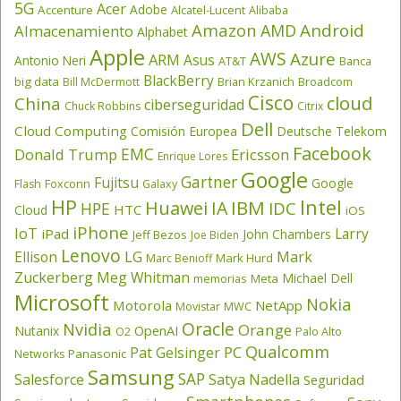
5G
Acer
Adobe
Accenture
Alcatel-Lucent
Alibaba
Amazon
Android
AMD
Almacenamiento
Alphabet
Apple
AWS
Azure
ARM
Asus
Antonio Neri
AT&T
Banca
BlackBerry
big data
Brian Krzanich
Broadcom
Bill McDermott
Cisco
cloud
China
ciberseguridad
Chuck Robbins
Citrix
Dell
Cloud Computing
Comisión Europea
Deutsche Telekom
Facebook
EMC
Donald Trump
Ericsson
Enrique Lores
Google
Gartner
Fujitsu
Google
Flash
Foxconn
Galaxy
HP
Intel
IBM
Huawei
IA
IDC
HPE
HTC
Cloud
iOS
iPhone
IoT
Larry
iPad
John Chambers
Jeff Bezos
Joe Biden
Lenovo
LG
Ellison
Mark
Mark Hurd
Marc Benioff
Zuckerberg
Meg Whitman
Michael Dell
memorias
Meta
Microsoft
Nokia
Motorola
NetApp
Movistar
MWC
Oracle
Nvidia
Orange
OpenAI
Nutanix
O2
Palo Alto
Qualcomm
PC
Pat Gelsinger
Panasonic
Networks
Samsung
SAP
Salesforce
Satya Nadella
Seguridad