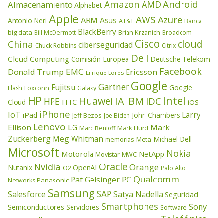
Amazon
Android
AMD
Almacenamiento
Alphabet
Apple
AWS
Azure
ARM
Asus
Antonio Neri
AT&T
Banca
BlackBerry
big data
Brian Krzanich
Broadcom
Bill McDermott
Cisco
cloud
China
ciberseguridad
Chuck Robbins
Citrix
Dell
Cloud Computing
Comisión Europea
Deutsche Telekom
Facebook
EMC
Donald Trump
Ericsson
Enrique Lores
Google
Gartner
Fujitsu
Google
Flash
Foxconn
Galaxy
HP
Intel
IBM
Huawei
IA
IDC
HPE
HTC
Cloud
iOS
iPhone
IoT
Larry
iPad
John Chambers
Jeff Bezos
Joe Biden
Lenovo
LG
Ellison
Mark
Mark Hurd
Marc Benioff
Zuckerberg
Meg Whitman
Michael Dell
memorias
Meta
Microsoft
Nokia
Motorola
NetApp
Movistar
MWC
Oracle
Nvidia
Orange
OpenAI
Nutanix
O2
Palo Alto
Qualcomm
PC
Pat Gelsinger
Panasonic
Networks
Samsung
SAP
Salesforce
Satya Nadella
Seguridad
Smartphones
Sony
Semiconductores
Servidores
Software