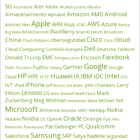
5G
Acer
Adobe
Accenture
Alcatel-Lucent
Alibaba
Amazon
Android
AMD
Almacenamiento
Alphabet
Apple
AWS
Azure
ARM
Asus
Antonio Neri
AT&T
Banca
BlackBerry
big data
Brian Krzanich
Broadcom
Bill McDermott
Cisco
cloud
China
ciberseguridad
Chuck Robbins
Citrix
Dell
Cloud Computing
Comisión Europea
Deutsche Telekom
Facebook
EMC
Donald Trump
Ericsson
Enrique Lores
Google
Gartner
Fujitsu
Google
Flash
Foxconn
Galaxy
HP
Intel
IBM
Huawei
IA
IDC
HPE
HTC
Cloud
iOS
iPhone
IoT
Larry
iPad
John Chambers
Jeff Bezos
Joe Biden
Lenovo
LG
Ellison
Mark
Mark Hurd
Marc Benioff
Zuckerberg
Meg Whitman
Michael Dell
memorias
Meta
Microsoft
Nokia
Motorola
NetApp
Movistar
MWC
Oracle
Nvidia
Orange
OpenAI
Nutanix
O2
Palo Alto
Qualcomm
PC
Pat Gelsinger
Panasonic
Networks
Samsung
SAP
Salesforce
Satya Nadella
Seguridad