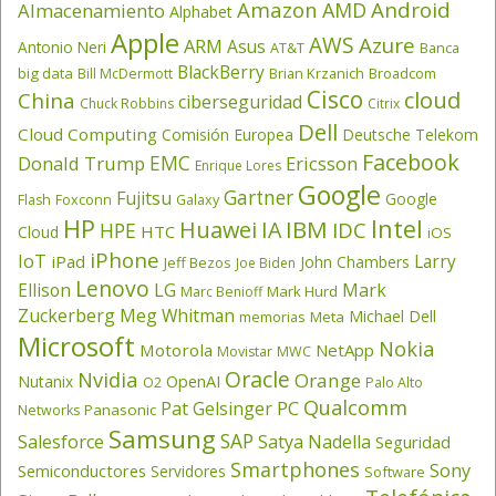
Amazon
Android
AMD
Almacenamiento
Alphabet
Apple
AWS
Azure
ARM
Asus
Antonio Neri
AT&T
Banca
BlackBerry
big data
Brian Krzanich
Broadcom
Bill McDermott
Cisco
cloud
China
ciberseguridad
Chuck Robbins
Citrix
Dell
Cloud Computing
Comisión Europea
Deutsche Telekom
Facebook
EMC
Donald Trump
Ericsson
Enrique Lores
Google
Gartner
Fujitsu
Google
Flash
Foxconn
Galaxy
HP
Intel
IBM
Huawei
IA
IDC
HPE
HTC
Cloud
iOS
iPhone
IoT
Larry
iPad
John Chambers
Jeff Bezos
Joe Biden
Lenovo
LG
Ellison
Mark
Mark Hurd
Marc Benioff
Zuckerberg
Meg Whitman
Michael Dell
memorias
Meta
Microsoft
Nokia
Motorola
NetApp
Movistar
MWC
Oracle
Nvidia
Orange
OpenAI
Nutanix
O2
Palo Alto
Qualcomm
PC
Pat Gelsinger
Panasonic
Networks
Samsung
SAP
Salesforce
Satya Nadella
Seguridad
Smartphones
Sony
Semiconductores
Servidores
Software