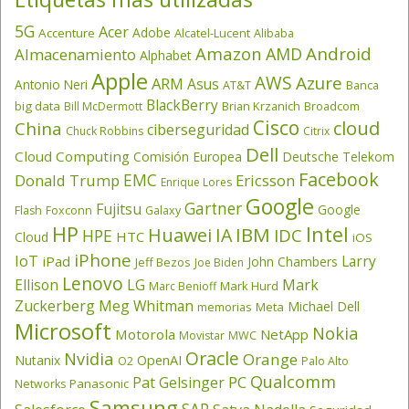
5G
Acer
Adobe
Accenture
Alcatel-Lucent
Alibaba
Amazon
Android
AMD
Almacenamiento
Alphabet
Apple
AWS
Azure
ARM
Asus
Antonio Neri
AT&T
Banca
BlackBerry
big data
Brian Krzanich
Broadcom
Bill McDermott
Cisco
cloud
China
ciberseguridad
Chuck Robbins
Citrix
Dell
Cloud Computing
Comisión Europea
Deutsche Telekom
Facebook
EMC
Donald Trump
Ericsson
Enrique Lores
Google
Gartner
Fujitsu
Google
Flash
Foxconn
Galaxy
HP
Intel
IBM
Huawei
IA
IDC
HPE
HTC
Cloud
iOS
iPhone
IoT
Larry
iPad
John Chambers
Jeff Bezos
Joe Biden
Lenovo
LG
Ellison
Mark
Mark Hurd
Marc Benioff
Zuckerberg
Meg Whitman
Michael Dell
memorias
Meta
Microsoft
Nokia
Motorola
NetApp
Movistar
MWC
Oracle
Nvidia
Orange
OpenAI
Nutanix
O2
Palo Alto
Qualcomm
PC
Pat Gelsinger
Panasonic
Networks
Samsung