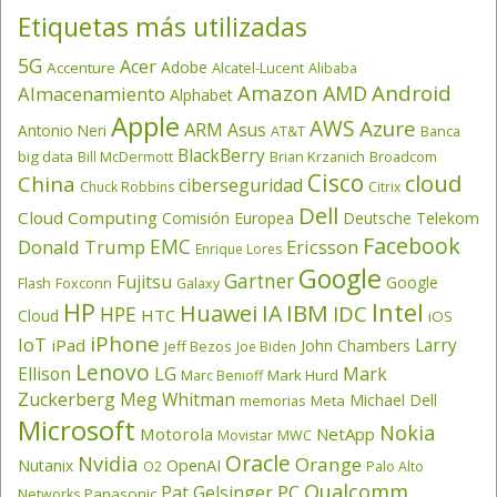
Etiquetas más utilizadas
5G
Acer
Adobe
Accenture
Alcatel-Lucent
Alibaba
Amazon
Android
AMD
Almacenamiento
Alphabet
Apple
AWS
Azure
ARM
Asus
Antonio Neri
AT&T
Banca
BlackBerry
big data
Brian Krzanich
Broadcom
Bill McDermott
Cisco
cloud
China
ciberseguridad
Chuck Robbins
Citrix
Dell
Cloud Computing
Comisión Europea
Deutsche Telekom
Facebook
EMC
Donald Trump
Ericsson
Enrique Lores
Google
Gartner
Fujitsu
Google
Flash
Foxconn
Galaxy
HP
Intel
IBM
Huawei
IA
IDC
HPE
HTC
Cloud
iOS
iPhone
IoT
Larry
iPad
John Chambers
Jeff Bezos
Joe Biden
Lenovo
LG
Ellison
Mark
Mark Hurd
Marc Benioff
Zuckerberg
Meg Whitman
Michael Dell
memorias
Meta
Microsoft
Nokia
Motorola
NetApp
Movistar
MWC
Oracle
Nvidia
Orange
OpenAI
Nutanix
O2
Palo Alto
Qualcomm
PC
Pat Gelsinger
Panasonic
Networks