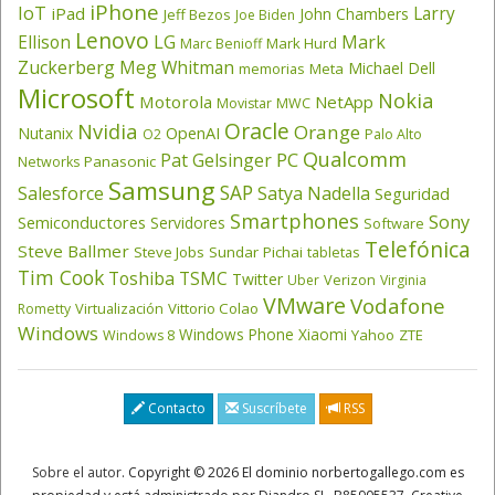
iPhone
IoT
Larry
iPad
John Chambers
Jeff Bezos
Joe Biden
Lenovo
LG
Ellison
Mark
Mark Hurd
Marc Benioff
Zuckerberg
Meg Whitman
Michael Dell
memorias
Meta
Microsoft
Nokia
Motorola
NetApp
Movistar
MWC
Oracle
Nvidia
Orange
OpenAI
Nutanix
O2
Palo Alto
Qualcomm
PC
Pat Gelsinger
Panasonic
Networks
Samsung
SAP
Salesforce
Satya Nadella
Seguridad
Smartphones
Sony
Semiconductores
Servidores
Software
Telefónica
Steve Ballmer
Steve Jobs
Sundar Pichai
tabletas
Tim Cook
Toshiba
TSMC
Twitter
Verizon
Uber
Virginia
VMware
Vodafone
Virtualización
Vittorio Colao
Rometty
Windows
Windows Phone
Xiaomi
Yahoo
ZTE
Windows 8
Contacto
Suscríbete
RSS
Sobre el autor
. Copyright © 2026 El dominio norbertogallego.com es