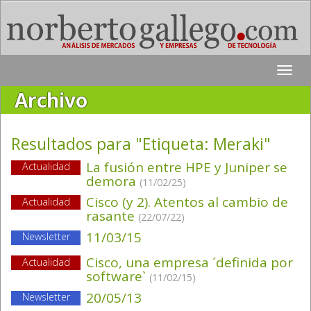
Toggle
naviga
Archivo
Resultados para "Etiqueta:
Meraki
"
La fusión entre HPE y Juniper se
Actualidad
demora
(11/02/25)
Cisco (y 2). Atentos al cambio de
Actualidad
rasante
(22/07/22)
11/03/15
Newsletter
Cisco, una empresa ´definida por
Actualidad
software`
(11/02/15)
20/05/13
Newsletter