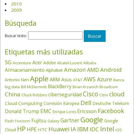
2010
2009
Búsqueda
Buscar texto:
Etiquetas más utilizadas
5G
Acer
Adobe
Accenture
Alcatel-Lucent
Alibaba
Amazon
Android
AMD
Almacenamiento
Alphabet
Apple
AWS
Azure
ARM
Asus
Antonio Neri
AT&T
Banca
BlackBerry
big data
Brian Krzanich
Broadcom
Bill McDermott
Cisco
cloud
China
ciberseguridad
Chuck Robbins
Citrix
Dell
Cloud Computing
Comisión Europea
Deutsche Telekom
Facebook
EMC
Donald Trump
Ericsson
Enrique Lores
Google
Gartner
Fujitsu
Google
Flash
Foxconn
Galaxy
HP
Intel
IBM
Huawei
IA
IDC
HPE
HTC
Cloud
iOS