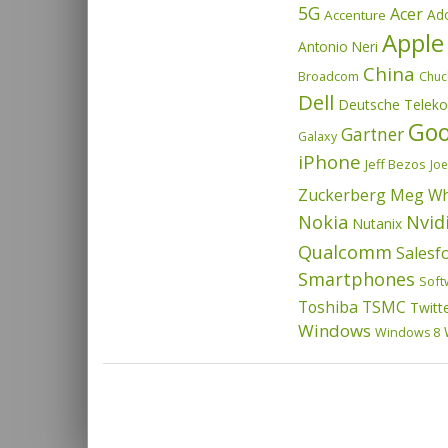
5G
Acer
Ad
Accenture
Apple
Antonio Neri
China
Broadcom
Chuc
Dell
Deutsche Telek
Goo
Gartner
Galaxy
iPhone
Jeff Bezos
Joe
Zuckerberg
Meg Wh
Nvid
Nokia
Nutanix
Qualcomm
Salesf
Smartphones
Soft
Toshiba
TSMC
Twitt
Windows
Windows 8