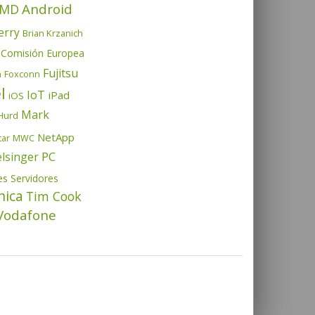
Android
MD
erry
Brian Krzanich
Comisión Europea
Fujitsu
h
Foxconn
l
IoT
iPad
iOS
Mark
Hurd
NetApp
tar
MWC
PC
elsinger
es
Servidores
nica
Tim Cook
Vodafone