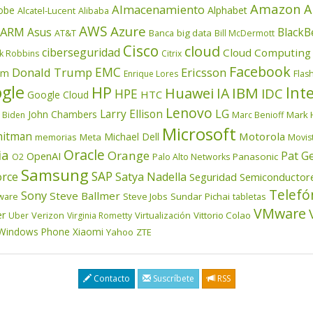
Amazon
A
Almacenamiento
obe
Alphabet
Alcatel-Lucent
Alibaba
AWS
Azure
ARM
Asus
BlackB
AT&T
Banca
big data
Bill McDermott
Cisco
cloud
ciberseguridad
Cloud Computing
k Robbins
Citrix
Facebook
EMC
Donald Trump
Ericsson
om
Enrique Lores
Flas
gle
HP
Inte
IBM
Huawei
IA
IDC
HPE
HTC
Google Cloud
Lenovo
LG
Larry Ellison
John Chambers
Mark 
 Biden
Marc Benioff
Microsoft
itman
Motorola
Michael Dell
memorias
Meta
Movis
Oracle
ia
Orange
Pat G
OpenAI
Panasonic
O2
Palo Alto Networks
Samsung
SAP
orce
Satya Nadella
Seguridad
Semiconductor
Telefó
Sony
Steve Ballmer
ware
Steve Jobs
Sundar Pichai
tabletas
VMware
er
Verizon
Virtualización
Vittorio Colao
Uber
Virginia Rometty
Windows Phone
Xiaomi
Yahoo
ZTE
Contacto
Suscríbete
RSS