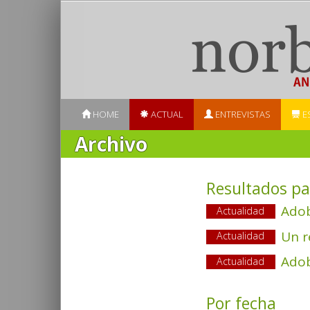
HOME
ACTUAL
ENTREVISTAS
E
Archivo
Resultados pa
Adob
Actualidad
Un r
Actualidad
Adob
Actualidad
Por fecha