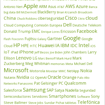
Apple
AWS
Azure
ARM
Asus
Antonio Neri
AT&T
Banca
BlackBerry
big data
Brian Krzanich
Broadcom
Bill McDermott
Cisco
cloud
China
ciberseguridad
Chuck Robbins
Citrix
Dell
Cloud Computing
Comisión Europea
Deutsche Telekom
Facebook
EMC
Donald Trump
Ericsson
Enrique Lores
Google
Gartner
Fujitsu
Google
Flash
Foxconn
Galaxy
HP
Intel
IBM
Huawei
IA
IDC
HPE
HTC
Cloud
iOS
iPhone
IoT
Larry
iPad
John Chambers
Jeff Bezos
Joe Biden
Lenovo
LG
Ellison
Mark
Mark Hurd
Marc Benioff
Zuckerberg
Meg Whitman
Michael Dell
memorias
Meta
Microsoft
Nokia
Motorola
NetApp
Movistar
MWC
Oracle
Nvidia
Orange
OpenAI
Nutanix
O2
Palo Alto
Qualcomm
PC
Pat Gelsinger
Panasonic
Networks
Samsung
SAP
Salesforce
Satya Nadella
Seguridad
Smartphones
Sony
Semiconductores
Servidores
Software
Telefónica
Steve Ballmer
Steve Jobs
Sundar Pichai
tabletas