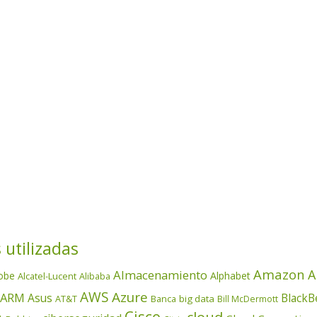
 utilizadas
Amazon
A
Almacenamiento
obe
Alphabet
Alcatel-Lucent
Alibaba
AWS
Azure
ARM
Asus
BlackB
AT&T
Banca
big data
Bill McDermott
Cisco