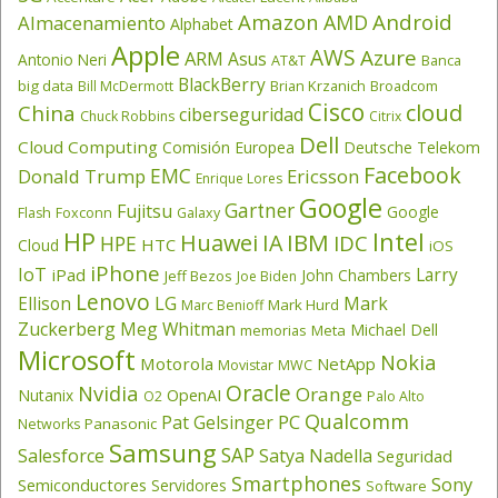
Amazon
Android
AMD
Almacenamiento
Alphabet
Apple
AWS
Azure
ARM
Asus
Antonio Neri
AT&T
Banca
BlackBerry
big data
Brian Krzanich
Broadcom
Bill McDermott
Cisco
cloud
China
ciberseguridad
Chuck Robbins
Citrix
Dell
Cloud Computing
Comisión Europea
Deutsche Telekom
Facebook
EMC
Donald Trump
Ericsson
Enrique Lores
Google
Gartner
Fujitsu
Google
Flash
Foxconn
Galaxy
HP
Intel
IBM
Huawei
IA
IDC
HPE
HTC
Cloud
iOS
iPhone
IoT
Larry
iPad
John Chambers
Jeff Bezos
Joe Biden
Lenovo
LG
Ellison
Mark
Mark Hurd
Marc Benioff
Zuckerberg
Meg Whitman
Michael Dell
memorias
Meta
Microsoft
Nokia
Motorola
NetApp
Movistar
MWC
Oracle
Nvidia
Orange
OpenAI
Nutanix
O2
Palo Alto
Qualcomm
PC
Pat Gelsinger
Panasonic
Networks
Samsung
SAP
Salesforce
Satya Nadella
Seguridad
Smartphones
Sony
Semiconductores
Servidores
Software