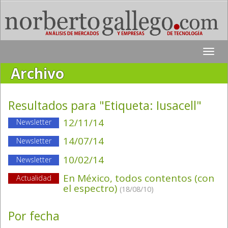
Toggle
naviga
Archivo
Resultados para "Etiqueta:
Iusacell
"
12/11/14
Newsletter
14/07/14
Newsletter
10/02/14
Newsletter
En México, todos contentos (con
Actualidad
el espectro)
(18/08/10)
Por fecha