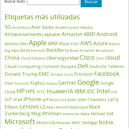
Buscar texto:
Etiquetas más utilizadas
5G
Acer
Adobe
Accenture
Alcatel-Lucent
Alibaba
Amazon
Android
AMD
Almacenamiento
Alphabet
Apple
AWS
Azure
ARM
Asus
Antonio Neri
AT&T
Banca
BlackBerry
big data
Brian Krzanich
Broadcom
Bill McDermott
Cisco
cloud
China
ciberseguridad
Chuck Robbins
Citrix
Dell
Cloud Computing
Comisión Europea
Deutsche Telekom
Facebook
EMC
Donald Trump
Ericsson
Enrique Lores
Google
Gartner
Fujitsu
Google
Flash
Foxconn
Galaxy
HP
Intel
IBM
Huawei
IA
IDC
HPE
HTC
Cloud
iOS
iPhone
IoT
Larry
iPad
John Chambers
Jeff Bezos
Joe Biden
Lenovo
LG
Ellison
Mark
Mark Hurd
Marc Benioff
Zuckerberg
Meg Whitman
Michael Dell
memorias
Meta
Microsoft
Nokia
Motorola
NetApp
Movistar
MWC