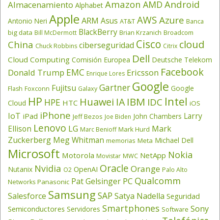
Amazon
Android
AMD
Almacenamiento
Alphabet
Apple
AWS
Azure
ARM
Asus
Antonio Neri
AT&T
Banca
BlackBerry
big data
Brian Krzanich
Broadcom
Bill McDermott
Cisco
cloud
China
ciberseguridad
Chuck Robbins
Citrix
Dell
Cloud Computing
Comisión Europea
Deutsche Telekom
Facebook
EMC
Donald Trump
Ericsson
Enrique Lores
Google
Gartner
Fujitsu
Google
Flash
Foxconn
Galaxy
HP
Intel
IBM
Huawei
IA
IDC
HPE
HTC
Cloud
iOS
iPhone
IoT
Larry
iPad
John Chambers
Jeff Bezos
Joe Biden
Lenovo
LG
Ellison
Mark
Mark Hurd
Marc Benioff
Zuckerberg
Meg Whitman
Michael Dell
memorias
Meta
Microsoft
Nokia
Motorola
NetApp
Movistar
MWC
Oracle
Nvidia
Orange
OpenAI
Nutanix
O2
Palo Alto
Qualcomm
PC
Pat Gelsinger
Panasonic
Networks
Samsung
SAP
Salesforce
Satya Nadella
Seguridad
Smartphones
Sony
Semiconductores
Servidores
Software