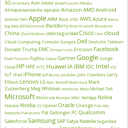
5G
Acer
Adobe
Accenture
Alcatel-Lucent
Alibaba
Amazon
Android
AMD
Almacenamiento
Alphabet
Apple
AWS
Azure
ARM
Asus
Antonio Neri
AT&T
Banca
BlackBerry
big data
Brian Krzanich
Broadcom
Bill McDermott
Cisco
cloud
China
ciberseguridad
Chuck Robbins
Citrix
Dell
Cloud Computing
Comisión Europea
Deutsche Telekom
Facebook
EMC
Donald Trump
Ericsson
Enrique Lores
Google
Gartner
Fujitsu
Google
Flash
Foxconn
Galaxy
HP
Intel
IBM
Huawei
IA
IDC
HPE
HTC
Cloud
iOS
iPhone
IoT
Larry
iPad
John Chambers
Jeff Bezos
Joe Biden
Lenovo
LG
Ellison
Mark
Mark Hurd
Marc Benioff
Zuckerberg
Meg Whitman
Michael Dell
memorias
Meta
Microsoft
Nokia
Motorola
NetApp
Movistar
MWC
Oracle
Nvidia
Orange
OpenAI
Nutanix
O2
Palo Alto
Qualcomm
PC
Pat Gelsinger
Panasonic
Networks
Samsung
SAP
Salesforce
Satya Nadella
Seguridad