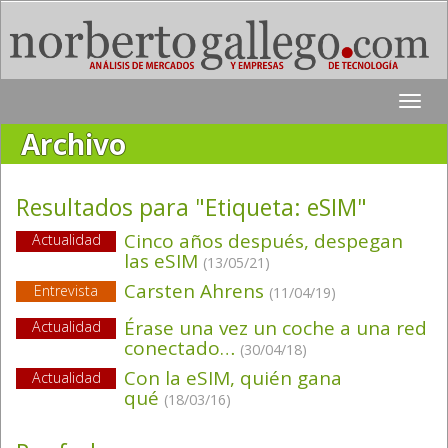
Toggle
naviga
Archivo
Resultados para "Etiqueta:
eSIM
"
Cinco años después, despegan
Actualidad
las eSIM
(13/05/21)
Carsten Ahrens
Entrevista
(11/04/19)
Érase una vez un coche a una red
Actualidad
conectado…
(30/04/18)
Con la eSIM, quién gana
Actualidad
qué
(18/03/16)