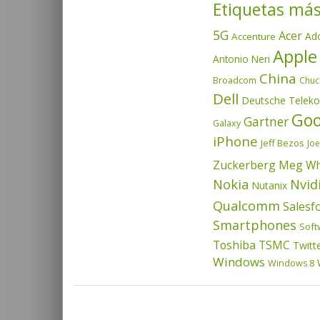
Etiquetas más
5G
Acer
Ad
Accenture
Apple
Antonio Neri
China
Broadcom
Chuc
Dell
Deutsche Telek
Goo
Gartner
Galaxy
iPhone
Jeff Bezos
Joe
Zuckerberg
Meg Wh
Nvid
Nokia
Nutanix
Qualcomm
Salesf
Smartphones
Soft
Toshiba
TSMC
Twitt
Windows
Windows 8