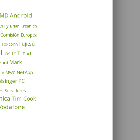
Android
MD
erry
Brian Krzanich
Comisión Europea
Fujitsu
h
Foxconn
l
IoT
iPad
iOS
Mark
Hurd
NetApp
tar
MWC
PC
elsinger
es
Servidores
nica
Tim Cook
Vodafone