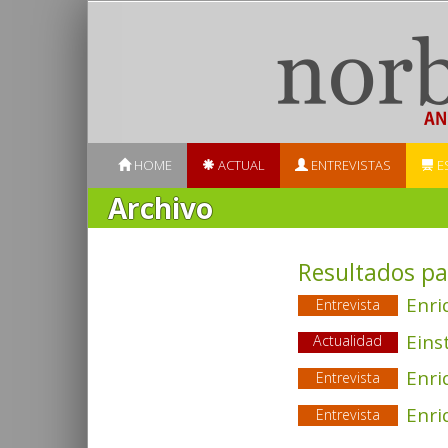
HOME
ACTUAL
ENTREVISTAS
E
Archivo
Resultados pa
Enri
Entrevista
Eins
Actualidad
Enri
Entrevista
Enri
Entrevista