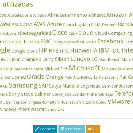
 utilizadas
Amazon
A
Almacenamiento
obe
Alphabet
Alcatel-Lucent
Alibaba
AWS
Azure
ARM
Asus
BlackB
AT&T
Banca
big data
Bill McDermott
Cisco
cloud
ciberseguridad
Cloud Computing
k Robbins
Citrix
Facebook
EMC
Donald Trump
Ericsson
om
Enrique Lores
Flas
gle
HP
Inte
IBM
Huawei
IA
IDC
HPE
HTC
Google Cloud
Lenovo
LG
Larry Ellison
John Chambers
Mark 
 Biden
Marc Benioff
Microsoft
itman
Motorola
Michael Dell
memorias
Meta
Movis
Oracle
ia
Orange
Pat G
OpenAI
Panasonic
O2
Palo Alto Networks
Samsung
SAP
orce
Satya Nadella
Seguridad
Semiconductor
Telefó
Sony
Steve Ballmer
ware
Steve Jobs
Sundar Pichai
tabletas
VMware
er
Verizon
Virtualización
Vittorio Colao
Uber
Virginia Rometty
Windows Phone
Xiaomi
Yahoo
ZTE
Contacto
Suscríbete
RSS