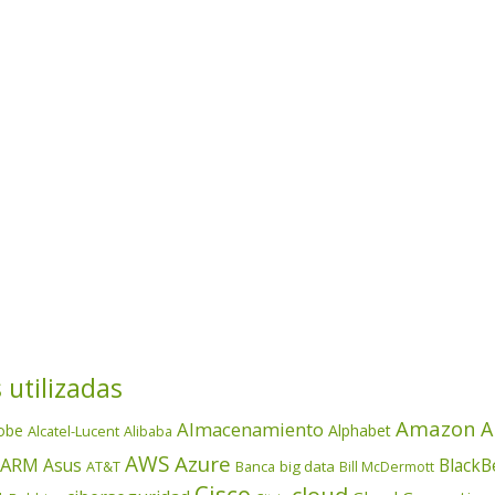
 utilizadas
Amazon
A
Almacenamiento
obe
Alphabet
Alcatel-Lucent
Alibaba
AWS
Azure
ARM
Asus
BlackB
AT&T
Banca
big data
Bill McDermott
Cisco