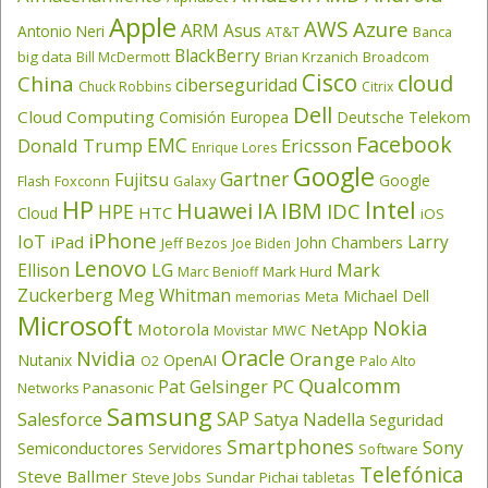
Apple
AWS
Azure
ARM
Asus
Antonio Neri
AT&T
Banca
BlackBerry
big data
Brian Krzanich
Broadcom
Bill McDermott
Cisco
cloud
China
ciberseguridad
Chuck Robbins
Citrix
Dell
Cloud Computing
Comisión Europea
Deutsche Telekom
Facebook
EMC
Donald Trump
Ericsson
Enrique Lores
Google
Gartner
Fujitsu
Google
Flash
Foxconn
Galaxy
HP
Intel
IBM
Huawei
IA
IDC
HPE
HTC
Cloud
iOS
iPhone
IoT
Larry
iPad
John Chambers
Jeff Bezos
Joe Biden
Lenovo
LG
Ellison
Mark
Mark Hurd
Marc Benioff
Zuckerberg
Meg Whitman
Michael Dell
memorias
Meta
Microsoft
Nokia
Motorola
NetApp
Movistar
MWC
Oracle
Nvidia
Orange
OpenAI
Nutanix
O2
Palo Alto
Qualcomm
PC
Pat Gelsinger
Panasonic
Networks
Samsung
SAP
Salesforce
Satya Nadella
Seguridad
Smartphones
Sony
Semiconductores
Servidores
Software
Telefónica
Steve Ballmer
Steve Jobs
Sundar Pichai
tabletas