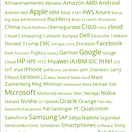
Amazon
Android
AMD
Almacenamiento
Alphabet
Apple
AWS
Azure
ARM
Asus
Antonio Neri
AT&T
Banca
BlackBerry
big data
Brian Krzanich
Broadcom
Bill McDermott
Cisco
cloud
China
ciberseguridad
Chuck Robbins
Citrix
Dell
Cloud Computing
Comisión Europea
Deutsche Telekom
Facebook
EMC
Donald Trump
Ericsson
Enrique Lores
Google
Gartner
Fujitsu
Google
Flash
Foxconn
Galaxy
HP
Intel
IBM
Huawei
IA
IDC
HPE
HTC
Cloud
iOS
iPhone
IoT
Larry
iPad
John Chambers
Jeff Bezos
Joe Biden
Lenovo
LG
Ellison
Mark
Mark Hurd
Marc Benioff
Zuckerberg
Meg Whitman
Michael Dell
memorias
Meta
Microsoft
Nokia
Motorola
NetApp
Movistar
MWC
Oracle
Nvidia
Orange
OpenAI
Nutanix
O2
Palo Alto
Qualcomm
PC
Pat Gelsinger
Panasonic
Networks
Samsung
SAP
Salesforce
Satya Nadella
Seguridad
Smartphones
Sony
Semiconductores
Servidores
Software