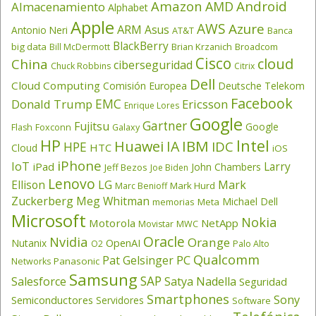
Amazon
Android
AMD
Almacenamiento
Alphabet
Apple
AWS
Azure
ARM
Asus
Antonio Neri
AT&T
Banca
BlackBerry
big data
Brian Krzanich
Broadcom
Bill McDermott
Cisco
cloud
China
ciberseguridad
Chuck Robbins
Citrix
Dell
Cloud Computing
Comisión Europea
Deutsche Telekom
Facebook
EMC
Donald Trump
Ericsson
Enrique Lores
Google
Gartner
Fujitsu
Google
Flash
Foxconn
Galaxy
HP
Intel
IBM
Huawei
IA
IDC
HPE
HTC
Cloud
iOS
iPhone
IoT
Larry
iPad
John Chambers
Jeff Bezos
Joe Biden
Lenovo
LG
Ellison
Mark
Mark Hurd
Marc Benioff
Zuckerberg
Meg Whitman
Michael Dell
memorias
Meta
Microsoft
Nokia
Motorola
NetApp
Movistar
MWC
Oracle
Nvidia
Orange
OpenAI
Nutanix
O2
Palo Alto
Qualcomm
PC
Pat Gelsinger
Panasonic
Networks
Samsung
SAP
Salesforce
Satya Nadella
Seguridad
Smartphones
Sony
Semiconductores
Servidores
Software