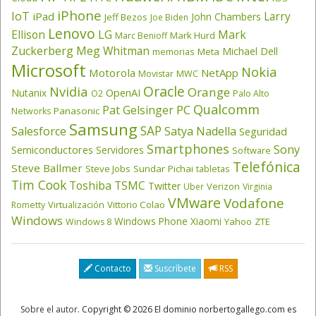
iPhone
IoT
Larry
iPad
John Chambers
Jeff Bezos
Joe Biden
Lenovo
LG
Ellison
Mark
Mark Hurd
Marc Benioff
Zuckerberg
Meg Whitman
Michael Dell
memorias
Meta
Microsoft
Nokia
Motorola
NetApp
Movistar
MWC
Oracle
Nvidia
Orange
OpenAI
Nutanix
O2
Palo Alto
Qualcomm
PC
Pat Gelsinger
Panasonic
Networks
Samsung
SAP
Salesforce
Satya Nadella
Seguridad
Smartphones
Sony
Semiconductores
Servidores
Software
Telefónica
Steve Ballmer
Steve Jobs
Sundar Pichai
tabletas
Tim Cook
Toshiba
TSMC
Twitter
Verizon
Uber
Virginia
VMware
Vodafone
Virtualización
Vittorio Colao
Rometty
Windows
Windows Phone
Xiaomi
Yahoo
ZTE
Windows 8
Contacto
Suscríbete
RSS
Sobre el autor
. Copyright © 2026 El dominio norbertogallego.com es