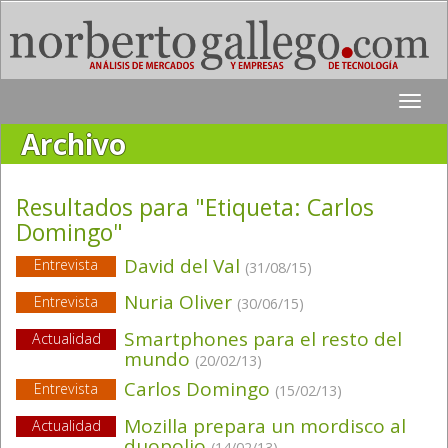
Toggle
naviga
Archivo
Resultados para "Etiqueta:
Carlos
Domingo
"
David del Val
Entrevista
(31/08/15)
Nuria Oliver
Entrevista
(30/06/15)
Smartphones para el resto del
Actualidad
mundo
(20/02/13)
Carlos Domingo
Entrevista
(15/02/13)
Mozilla prepara un mordisco al
Actualidad
duopolio
(14/02/13)