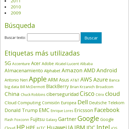
2011
2010
2009
Búsqueda
Buscar texto:
Etiquetas más utilizadas
5G
Acer
Adobe
Accenture
Alcatel-Lucent
Alibaba
Amazon
Android
AMD
Almacenamiento
Alphabet
Apple
AWS
Azure
ARM
Asus
Antonio Neri
AT&T
Banca
BlackBerry
big data
Brian Krzanich
Broadcom
Bill McDermott
Cisco
cloud
China
ciberseguridad
Chuck Robbins
Citrix
Dell
Cloud Computing
Comisión Europea
Deutsche Telekom
Facebook
EMC
Donald Trump
Ericsson
Enrique Lores
Google
Gartner
Fujitsu
Google
Flash
Foxconn
Galaxy
HP
Intel
IBM
Huawei
IA
IDC
HPE
HTC
Cloud
iOS