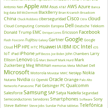
Apple
AWS
Azure
ARM
Asus
Antonio Neri
AT&T
Banca
BlackBerry
big data
Brian Krzanich
Broadcom
Bill McDermott
Cisco
cloud
China
ciberseguridad
Chuck Robbins
Citrix
Dell
Cloud Computing
Comisión Europea
Deutsche Telekom
Facebook
EMC
Donald Trump
Ericsson
Enrique Lores
Google
Gartner
Fujitsu
Google
Flash
Foxconn
Galaxy
HP
Intel
IBM
Huawei
IA
IDC
HPE
HTC
Cloud
iOS
iPhone
IoT
Larry
iPad
John Chambers
Jeff Bezos
Joe Biden
Lenovo
LG
Ellison
Mark
Mark Hurd
Marc Benioff
Zuckerberg
Meg Whitman
Michael Dell
memorias
Meta
Microsoft
Nokia
Motorola
NetApp
Movistar
MWC
Oracle
Nvidia
Orange
OpenAI
Nutanix
O2
Palo Alto
Qualcomm
PC
Pat Gelsinger
Panasonic
Networks
Samsung
SAP
Salesforce
Satya Nadella
Seguridad
Smartphones
Sony
Semiconductores
Servidores
Software
Telefónica
Steve Ballmer
Steve Jobs
Sundar Pichai
tabletas