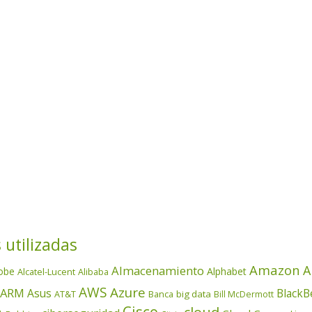
 utilizadas
Amazon
A
Almacenamiento
obe
Alphabet
Alcatel-Lucent
Alibaba
AWS
Azure
ARM
Asus
BlackB
AT&T
Banca
big data
Bill McDermott
Cisco