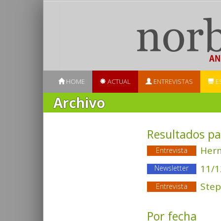
HOME
ACTUAL
ENTREVISTAS
E
Archivo
Resultados pa
Her
Entrevista
11/1
Newsletter
Ste
Entrevista
Por fecha