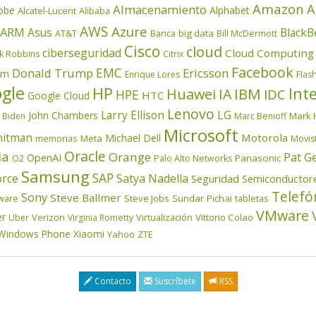
Amazon
A
Almacenamiento
obe
Alphabet
Alcatel-Lucent
Alibaba
AWS
Azure
ARM
Asus
BlackB
AT&T
Banca
big data
Bill McDermott
Cisco
cloud
ciberseguridad
Cloud Computing
k Robbins
Citrix
Facebook
EMC
Donald Trump
Ericsson
om
Enrique Lores
Flas
gle
HP
Inte
IBM
Huawei
IA
IDC
HPE
HTC
Google Cloud
Lenovo
LG
Larry Ellison
John Chambers
Mark 
 Biden
Marc Benioff
Microsoft
itman
Motorola
Michael Dell
memorias
Meta
Movis
Oracle
ia
Orange
Pat G
OpenAI
Panasonic
O2
Palo Alto Networks
Samsung
SAP
orce
Satya Nadella
Seguridad
Semiconductor
Telefó
Sony
Steve Ballmer
ware
Steve Jobs
Sundar Pichai
tabletas
VMware
er
Verizon
Virtualización
Vittorio Colao
Uber
Virginia Rometty
Windows Phone
Xiaomi
Yahoo
ZTE
Contacto
Suscríbete
RSS