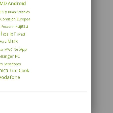
Android
MD
erry
Brian Krzanich
Comisión Europea
Fujitsu
h
Foxconn
l
IoT
iPad
iOS
Mark
Hurd
NetApp
tar
MWC
PC
elsinger
es
Servidores
nica
Tim Cook
Vodafone