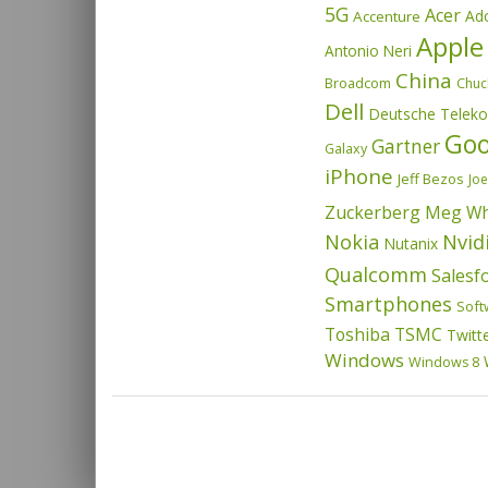
5G
Acer
Ad
Accenture
Apple
Antonio Neri
China
Broadcom
Chuc
Dell
Deutsche Telek
Goo
Gartner
Galaxy
iPhone
Jeff Bezos
Joe
Zuckerberg
Meg Wh
Nvid
Nokia
Nutanix
Qualcomm
Salesf
Smartphones
Soft
Toshiba
TSMC
Twitt
Windows
Windows 8