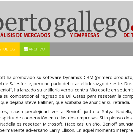
STUDIOS
ARCHIVO
oft ha promovido su software Dynamics CRM (primero producto,
RM de Salesforce, pero no pudo debilitar el liderazgo de este. Dur
nioff, ha lanzado su artillería verbal contra Microsoft: en setiem
 su competidor el regreso de Bill Gates para resetear la compañ
que dejaba Steve Ballmer, que acababa de anunciar su retirada.
es, causa perplejidad ver a Benioff junto a Satya Nadella,
spíritu de cooperación entre las dos empresas. Si lo pienso dos 
Nadella es resetear Microsoft. Hace casi un año, Benioff anunc
permanente adversario Larry Ellison. En aquel momento interpr