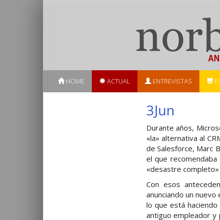
HOME
ACTUAL
ENTREVISTAS
E
3Jun
Durante años, Micros
«la» alternativa al C
de Salesforce, Marc Be
el que recomendaba a
«desastre completo» 
Con esos antecedent
anunciando un nuevo e
lo que está haciendo 
antiguo empleador y 