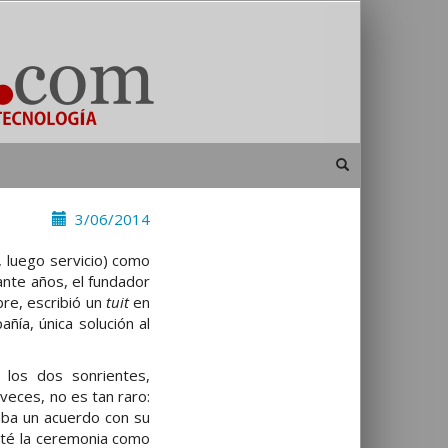
3/06/2014
 luego servicio) como
ante años, el fundador
bre, escribió un
tuit
en
ía, única solución al
 los dos sonrientes,
veces, no es tan raro:
iaba un acuerdo con su
eté la ceremonia como