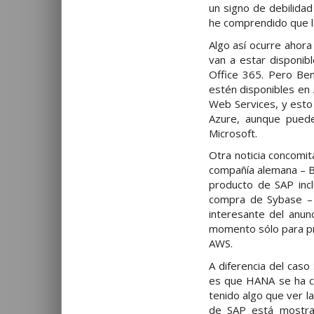
un signo de debilida
he comprendido que la
Algo así ocurre ahora
van a estar disponib
Office 365. Pero Ben
estén disponibles en
Web Services, y esto
Azure, aunque puede
Microsoft.
Otra noticia concomit
compañía alemana – B
producto de SAP incl
compra de Sybase – 
interesante del anu
momento sólo para pr
AWS.
A diferencia del caso
es que HANA se ha ce
tenido algo que ver l
de SAP está mostr