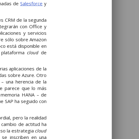
vanadas de
Salesforce
y
ones CRM de la segunda
tegrarán con Office y
icaciones y servicios
rre sólo sobre Amazon
co está disponible en
a plataforma
cloud
de
ias aplicaciones de la
das sobre Azure. Otro
 – una herencia de la
me parece que lo más
en memoria HANA – de
ue SAP ha seguido con
dial, pero la realidad
 cambio de actitud ha
aso la estrategia
cloud
, se inscriben en una