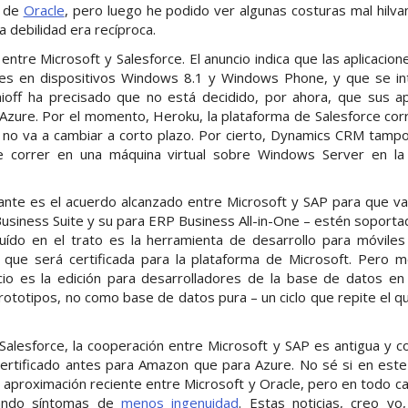
d de
Oracle
, pero luego he podido ver algunas costuras mal hil
 debilidad era recíproca.
 entre Microsoft y Salesforce. El anuncio indica que las aplicaci
les en dispositivos Windows 8.1 y Windows Phone, y que se in
ioff ha precisado que no está decidido, por ahora, que sus apl
 Azure. Por el momento, Heroku, la plataforma de Salesforce co
 no va a cambiar a corto plazo. Por cierto, Dynamics CRM tampo
 correr en una máquina virtual sobre Windows Server en l
ante es el acuerdo alcanzado entre Microsoft y SAP para que var
usiness Suite y su para ERP Business All-in-One – estén soporta
uído en el trato es la herramienta de desarrollo para móviles
que será certificada para la plataforma de Microsoft. Pero 
ncio es la edición para desarrolladores de la base de datos 
ototipos, no como base de datos pura – un ciclo que repite el q
 Salesforce, la cooperación entre Microsoft y SAP es antigua y cor
rtificado antes para Amazon que para Azure. No sé si en este
a aproximación reciente entre Microsoft y Oracle, pero en todo c
ando síntomas de
menos ingenuidad
. Estas noticias, creo yo