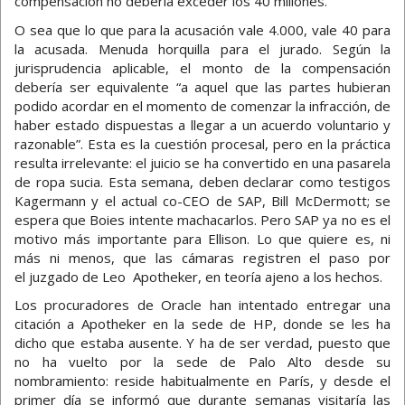
compensación no debería exceder los 40 millones.
O sea que lo que para la acusación vale 4.000, vale 40 para
la acusada. Menuda horquilla para el jurado. Según la
jurisprudencia aplicable, el monto de la compensación
debería ser equivalente “a aquel que las partes hubieran
podido acordar en el momento de comenzar la infracción, de
haber estado dispuestas a llegar a un acuerdo voluntario y
razonable”. Esta es la cuestión procesal, pero en la práctica
resulta irrelevante: el juicio se ha convertido en una pasarela
de ropa sucia. Esta semana, deben declarar como testigos
Kagermann y el actual co-CEO de SAP, Bill McDermott; se
espera que Boies intente machacarlos. Pero SAP ya no es el
motivo más importante para Ellison. Lo que quiere es, ni
más ni menos, que las cámaras registren el paso por
el juzgado de Leo Apotheker, en teoría ajeno a los hechos.
Los procuradores de Oracle han intentado entregar una
citación a Apotheker en la sede de HP, donde se les ha
dicho que estaba ausente. Y ha de ser verdad, puesto que
no ha vuelto por la sede de Palo Alto desde su
nombramiento: reside habitualmente en París, y desde el
primer día se informó que durante semanas visitaría las