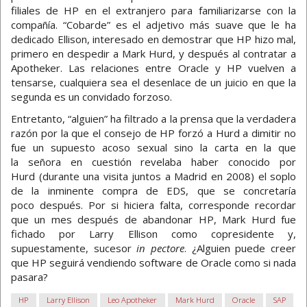
filiales de HP en el extranjero para familiarizarse con la
compañía. “Cobarde” es el adjetivo más suave que le ha
dedicado Ellison, interesado en demostrar que HP hizo mal,
primero en despedir a Mark Hurd, y después al contratar a
Apotheker. Las relaciones entre Oracle y HP vuelven a
tensarse, cualquiera sea el desenlace de un juicio en que la
segunda es un convidado forzoso.
Entretanto, “alguien” ha filtrado a la prensa que la verdadera
razón por la que el consejo de HP forzó a Hurd a dimitir no
fue un supuesto acoso sexual sino la carta en la que
la señora en cuestión revelaba haber conocido por
Hurd (durante una visita juntos a Madrid en 2008) el soplo
de la inminente compra de EDS, que se concretaría
poco después. Por si hiciera falta, corresponde recordar
que un mes después de abandonar HP, Mark Hurd fue
fichado por Larry Ellison como copresidente y,
supuestamente, sucesor
in pectore
. ¿Alguien puede creer
que HP seguirá vendiendo software de Oracle como si nada
pasara?
HP
Larry Ellison
Leo Apotheker
Mark Hurd
Oracle
SAP