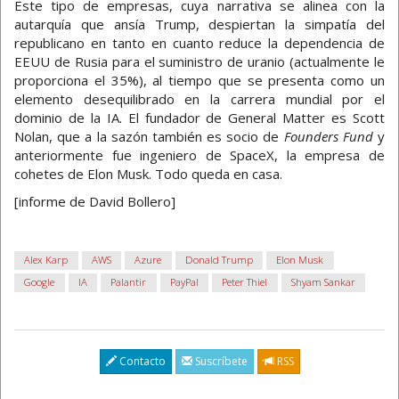
Este tipo de empresas, cuya narrativa se alinea con la
autarquía que ansía Trump, despiertan la simpatía del
republicano en tanto en cuanto reduce la dependencia de
EEUU de Rusia para el suministro de uranio (actualmente le
proporciona el 35%), al tiempo que se presenta como un
elemento desequilibrado en la carrera mundial por el
dominio de la IA. El fundador de General Matter es Scott
Nolan, que a la sazón también es socio de
Founders Fund
y
anteriormente fue ingeniero de SpaceX, la empresa de
cohetes de Elon Musk. Todo queda en casa.
[informe de David Bollero]
Alex Karp
AWS
Azure
Donald Trump
Elon Musk
Google
IA
Palantir
PayPal
Peter Thiel
Shyam Sankar
Contacto
Suscríbete
RSS