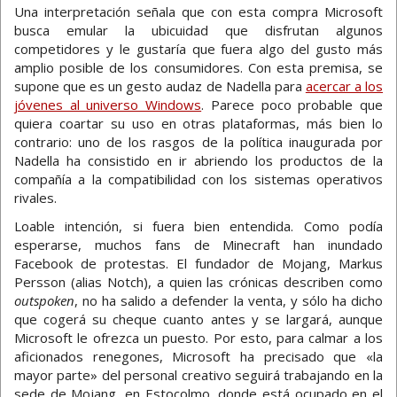
Una interpretación señala que con esta compra Microsoft
busca emular la ubicuidad que disfrutan algunos
competidores y le gustaría que fuera algo del gusto más
amplio posible de los consumidores. Con esta premisa, se
supone que es un gesto audaz de Nadella para
acercar a los
jóvenes al universo Windows
. Parece poco probable que
quiera coartar su uso en otras plataformas, más bien lo
contrario: uno de los rasgos de la política inaugurada por
Nadella ha consistido en ir abriendo los productos de la
compañía a la compatibilidad con los sistemas operativos
rivales.
Loable intención, si fuera bien entendida. Como podía
esperarse, muchos fans de Minecraft han inundado
Facebook de protestas. El fundador de Mojang, Markus
Persson (alias Notch), a quien las crónicas describen como
outspoken
, no ha salido a defender la venta, y sólo ha dicho
que cogerá su cheque cuanto antes y se largará, aunque
Microsoft le ofrezca un puesto. Por esto, para calmar a los
aficionados renegones, Microsoft ha precisado que «la
mayor parte» del personal creativo seguirá trabajando en la
sede de Mojang, en Estocolmo, donde está ocupado en el