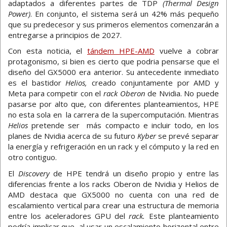
adaptados a diferentes partes de TDP
(Thermal Design
Power)
. En conjunto, el sistema será un 42% más pequeño
que su predecesor y sus primeros elementos comenzarán a
entregarse a principios de 2027.
Con esta noticia, el
tándem HPE-AMD
vuelve a cobrar
protagonismo, si bien es cierto que podria pensarse que el
diseño del GX5000 era anterior. Su antecedente inmediato
es el bastidor
Helios,
creado conjuntamente por AMD y
Meta para competir con el
rack
Oberon
de Nvidia. No puede
pasarse por alto que, con diferentes planteamientos, HPE
no esta sola en la carrera de la supercomputación. Mientras
Helios
pretende ser más compacto e incluir todo, en los
planes de Nvidia acerca de su futuro
Kyber
se prevé separar
la energía y refrigeración en un rack y el cómputo y la red en
otro contiguo.
El
Discovery
de HPE tendrá un diseño propio y entre las
diferencias frente a los racks Oberon de Nvidia y Helios de
AMD destaca que GX5000 no cuenta con una red de
escalamiento vertical para crear una estructura de memoria
entre los aceleradores GPU del
rack.
Este planteamiento
podría implicar que, al usar un escalamiento horizontal entre