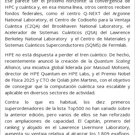
Ese parece ser el próximo horizonte: la convergencia de
HPC y cuántica y, en esa misma línea, otros centros reciben
fondos federales, como el centro Q-NEXT del Argonne
National Laboratory, el Centro de Codiseño para la Ventaja
Cuántica (C2QA) del Brookhaven National Laboratory, el
Acelerador de Sistemas Cuánticos (QSA) del Lawrence
Berkeley National Laboratory y el Centro de Materiales y
Sistemas Cuánticos Superconductores (SQMS) de Fermilab.
HPE no está dispuesta a perder el tren cuántico. De hecho,
recientemente anunció la creación de la
Quantum Scaling
Alliance
, una iniciativa global liderada por Masoud Mohseni,
director de HPE Quantum en HPE Labs, y el Premio Nobel
de Física 2025 y CTO de Qolab John Martinis, con el objetivo
de conseguir que la computación cuántica sea escalable y
aplicable en diversos sectores de actividad.
Contra lo que es habitual, los diez primeros
superordenadores de la lista Top500 no han variado sobre
la anterior edición, pero varios de ellos se han reforzado
con ampliaciones de capacidad. El Capitán, primero del
ranking y alojado en el Lawrence Livermore Laboratory,
aumenta su ventaja relativa al alcanzar los 1.809 exaflops.