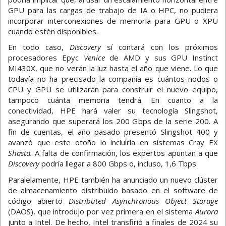
GPU para las cargas de trabajo de IA o HPC, no pudiera
incorporar interconexiones de memoria para GPU o XPU
cuando estén disponibles.
En todo caso,
Discovery
sí contará con los próximos
procesadores Epyc
Venice
de AMD y sus GPU Instinct
MI430X, que no verán la luz hasta el año que viene. Lo que
todavía no ha precisado la compañía es cuántos nodos o
CPU y GPU se utilizarán para construir el nuevo equipo,
tampoco cuánta memoria tendrá. En cuanto a la
conectividad, HPE hará valer su tecnología Slingshot,
asegurando que superará los 200 Gbps de la serie 200. A
fin de cuentas, el año pasado presentó Slingshot 400 y
avanzó que este otoño lo incluiría en sistemas Cray EX
Shasta.
A falta de confirmación, los expertos apuntan a que
Discovery
podría llegar a 800 Gbps o, incluso, 1,6 Tbps.
Paralelamente, HPE también ha anunciado un nuevo clúster
de almacenamiento distribuido basado en el software de
código abierto
Distributed Asynchronous Object Storage
(DAOS), que introdujo por vez primera en el sistema
Aurora
junto a Intel. De hecho, Intel transfirió a finales de 2024 su