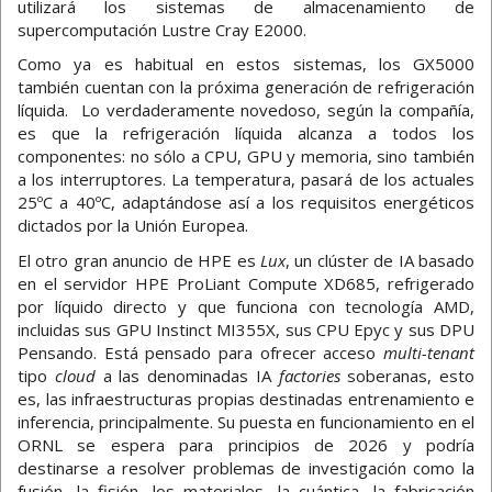
utilizará los sistemas de almacenamiento de
supercomputación Lustre Cray E2000.
Como ya es habitual en estos sistemas, los GX5000
también cuentan con la próxima generación de refrigeración
líquida. Lo verdaderamente novedoso, según la compañía,
es que la refrigeración líquida alcanza a todos los
componentes: no sólo a CPU, GPU y memoria, sino también
a los interruptores. La temperatura, pasará de los actuales
25ºC a 40ºC, adaptándose así a los requisitos energéticos
dictados por la Unión Europea.
El otro gran anuncio de HPE es
Lux
, un clúster de IA basado
en el servidor HPE ProLiant Compute XD685, refrigerado
por líquido directo y que funciona con tecnología AMD,
incluidas sus GPU Instinct MI355X, sus CPU Epyc y sus DPU
Pensando. Está pensado para ofrecer acceso
multi-tenant
tipo
cloud
a las denominadas IA
factories
soberanas, esto
es, las infraestructuras propias destinadas entrenamiento e
inferencia, principalmente. Su puesta en funcionamiento en el
ORNL se espera para principios de 2026 y podría
destinarse a resolver problemas de investigación como la
fusión, la fisión, los materiales, la cuántica, la fabricación