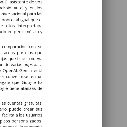
ón. El asistente de voz
ndroid Auto y en los
nversacional para las
pobre, al igual que el
e ellos interpretaba
dado en pedir música y
r comparación con su
 tareas para las que
ajas que trae la nueva
ón de varias
apps
para
de OpenAI. Gemini está
ra convertirse en un
bagaje que Google ha
gle tiene alianzas de
las cuentas gratuitas.
ario puede crear sus
acilita a los usuarios
picos personalizados,
 general, la compañía