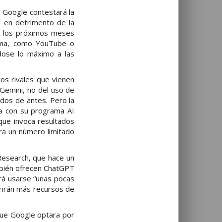
 Google contestará la
z en detrimento de la
en los próximos meses
tema, como YouTube o
ndose lo máximo a las
os rivales que vienen
 Gemini, no del uso de
ados de antes. Pero la
a con su programa AI
que invoca resultados
ra un número limitado
Research, que hace un
ambién ofrecen ChatGPT
drá usarse “unas pocas
erirán más recursos de
que Google optara por