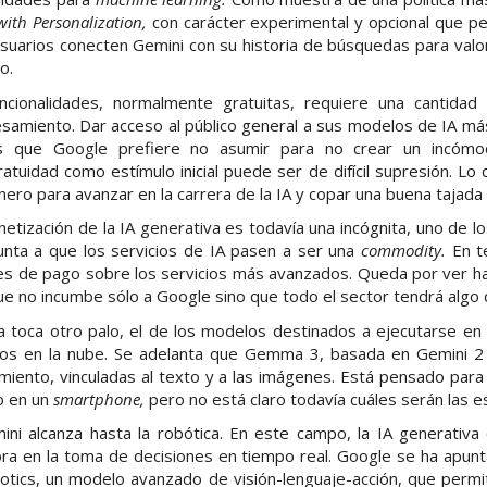
ith Personalization,
con carácter experimental y opcional que pe
usuarios conecten Gemini con su historia de búsquedas para valo
o.
ncionalidades, normalmente gratuitas, requiere una cantida
esamiento. Dar acceso al público general a sus modelos de IA má
es que Google prefiere no asumir para no crear un incómo
tuidad como estímulo inicial puede ser de difícil supresión. Lo q
ero para avanzar en la carrera de la IA y copar una buena tajada
etización de la IA generativa es todavía una incógnita, uno de 
punta a que los servicios de IA pasen a ser una
commodity.
En t
nes de pago sobre los servicios más avanzados. Queda por ver hac
que no incumbe sólo a Google sino que todo el sector tendrá algo 
a toca otro palo, el de los modelos destinados a ejecutarse en 
rsos en la nube. Se adelanta que Gemma 3, basada en Gemini 2
ento, vinculadas al texto y a las imágenes. Está pensado para 
so en un
smartphone,
pero no está claro todavía cuáles serán las e
ni alcanza hasta la robótica. En este campo, la IA generativa 
ra en la toma de decisiones en tiempo real. Google se ha apunta
ics, un modelo avanzado de visión-lenguaje-acción, que permit