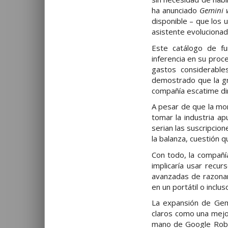
ha anunciado
Gemini w
disponible – que los 
asistente evolucionad
Este catálogo de fu
inferencia en su proc
gastos considerabl
demostrado que la gra
compañía escatime din
A pesar de que la mon
tomar la industria a
serian las suscripcio
la balanza, cuestión 
Con todo, la compañí
implicaría usar recu
avanzadas de razonami
en un portátil o inclu
La expansión de Gemi
claros como una mejo
mano de Google Robot