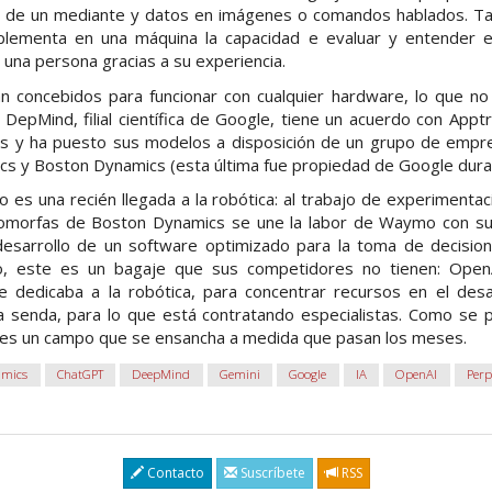
es de un mediante y datos en imágenes o comandos hablados. 
plementa en una máquina la capacidad e evaluar y entender 
 una persona gracias a su experiencia.
concebidos para funcionar con cualquier hardware, lo que no
 DepMind, filial científica de Google, tiene un acuerdo con Apptr
 y ha puesto sus modelos a disposición de un grupo de empres
ics y Boston Dynamics (esta última fue propiedad de Google dura
 es una recién llegada a la robótica: al trabajo de experimentac
omorfas de Boston Dynamics se une la labor de Waymo con s
desarrollo de un software optimizado para la toma de decision
vo, este es un bagaje que sus competidores no tienen: Ope
 dedicaba a la robótica, para concentrar recursos en el desa
 senda, para lo que está contratando especialistas. Como se p
 es un campo que se ensancha a medida que pasan los meses.
amics
ChatGPT
DeepMind
Gemini
Google
IA
OpenAI
Perp
Contacto
Suscríbete
RSS