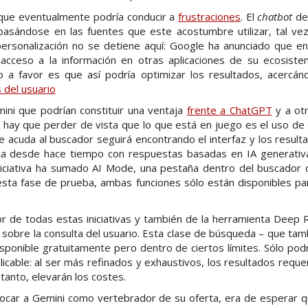
 que eventualmente podría conducir a
frustraciones
. El
chatbot
de
 basándose en las fuentes que este acostumbre utilizar, tal ve
 personalización no se detiene aquí: Google ha anunciado que 
 acceso a la información en otras aplicaciones de su ecosis
 a favor es que así podría optimizar los resultados, acercá
 del usuario
ni que podrían constituir una ventaja
frente a ChatGPT
y a otr
 hay que perder de vista que lo que está en juego es el uso de
e acuda al buscador seguirá encontrando el interfaz y los result
a desde hace tiempo con respuestas basadas en IA generativ
iciativa ha sumado AI Mode, una pestaña dentro del buscador 
 esta fase de prueba, ambas funciones sólo están disponibles pa
or de todas estas iniciativas y también de la herramienta Deep 
 sobre la consulta del usuario. Esta clase de búsqueda – que t
isponible gratuitamente pero dentro de ciertos límites. Sólo po
licable: al ser más refinados y exhaustivos, los resultados requ
tanto, elevarán los costes.
locar a Gemini como vertebrador de su oferta, era de esperar 