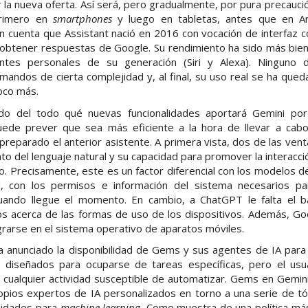
r la nueva oferta. Así será, pero gradualmente, por pura precauci
primero en
smartphones
y luego en tabletas, antes que en A
 cuenta que Assistant nació en 2016 con vocación de interfaz co
y obtener respuestas de Google. Su rendimiento ha sido más bien 
ntes personales de su generación (Siri y Alexa). Ninguno d
andos de cierta complejidad y, al final, su uso real se ha que
oco más.
do del todo qué nuevas funcionalidades aportará Gemini po
uede prever que sea más eficiente a la hora de llevar a cabo
reparado el anterior asistente. A primera vista, dos de las vent
to del lenguaje natural y su capacidad para promover la interacci
o. Precisamente, este es un factor diferencial con los modelos 
, con los permisos e información del sistema necesarios pa
cuando llegue el momento. En cambio, a ChatGPT le falta el 
os acerca de las formas de uso de los dispositivos. Además, Goo
grarse en el sistema operativo de aparatos móviles.
 anunciado la disponibilidad de Gems y sus agentes de IA para 
 diseñados para ocuparse de tareas específicas, pero el usu
cualquier actividad susceptible de automatizar. Gems en Gemini f
ropios expertos de IA personalizados en torno a una serie de tó
ilidades para
machine learning.
Como muestra de una política más