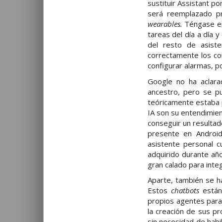
sustituir Assistant po
será reemplazado 
wearables.
Téngase en
tareas del día a día 
del resto de asiste
correctamente los com
configurar alarmas, p
Google no ha aclara
ancestro, pero se p
teóricamente estaba p
IA son su entendimien
conseguir un resultad
presente en Android
asistente personal 
adquirido durante añ
gran calado para inte
Aparte, también se ha
Estos
chatbots
están
propios agentes para 
la creación de sus p
sin necesidad de hab