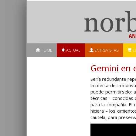
HOME
ACTUAL
ENTREVISTAS
E
Gemini en e
Sería redundante repe
la oferta de la indu
puede permitírselo:
técnicas – conocidas
para la compañía. El 
hiciera – los cimien
cautela, para preserv