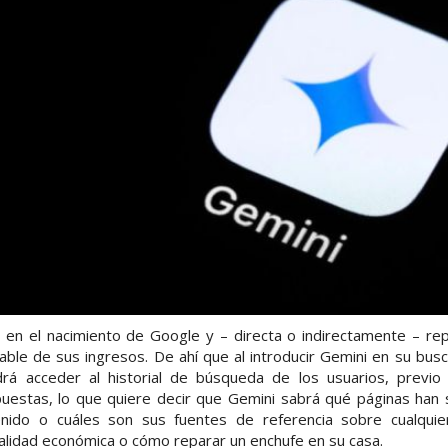
en el nacimiento de Google y – directa o indirectamente – re
able de sus ingresos. De ahí que al introducir Gemini en su bus
drá acceder al historial de búsqueda de los usuarios, previo
puestas, lo que quiere decir que Gemini sabrá qué páginas han s
enido o cuáles son sus fuentes de referencia sobre cualqui
ualidad económica o cómo reparar un enchufe en su casa.