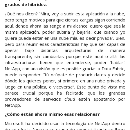
grados de hibridez.
¿Qué nos dicen? “Mira, voy a subir esta aplicación a la nube,
pero tengo motivos para que ciertas cargas sigan corriendo
aquí, donde ahora las tengo a mi alcance; quiero que sea la
misma aplicación, poder subirla y bajarla, que cuando yo
quiera pueda estar en una nube mía, es decir privada”. Bien,
pero para reunir esas características hay que ser capaz de
operar bajo distintas arquitecturas de manera
transparente, sin cambiarlas porque esté aquí o allá; las
infraestructuras tienen que entenderse, poder ´hablar`.
NetApp, con una visión que es posible gracias a Data Fabric,
puede responder: “tú ocúpate de producir datos y decide
dónde los quieres poner, si primero en una nube privada y
luego en una pública, o viceversa”. Este punto de vista me
parece crucial porque ha facilitado que los grandes
proveedores de servicios
cloud
estén apostando por
NetApp.
¿Cómo están ahora mismo esas relaciones?
Microsoft ha decidido usar la tecnología de NetApp dentro
de su oferta Azure y se ocupa de comercializarla; se llama