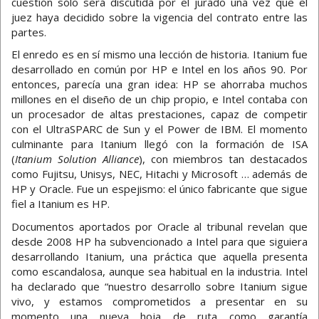
cuestión sólo será discutida por el jurado una vez que el
juez haya decidido sobre la vigencia del contrato entre las
partes.
El enredo es en sí mismo una lección de historia. Itanium fue
desarrollado en común por HP e Intel en los años 90. Por
entonces, parecía una gran idea: HP se ahorraba muchos
millones en el diseño de un chip propio, e Intel contaba con
un procesador de altas prestaciones, capaz de competir
con el UltraSPARC de Sun y el Power de IBM. El momento
culminante para Itanium llegó con la formación de ISA
(
Itanium Solution Alliance
), con miembros tan destacados
como Fujitsu, Unisys, NEC, Hitachi y Microsoft … además de
HP y Oracle. Fue un espejismo: el único fabricante que sigue
fiel a Itanium es HP.
Documentos aportados por Oracle al tribunal revelan que
desde 2008 HP ha subvencionado a Intel para que siguiera
desarrollando Itanium, una práctica que aquella presenta
como escandalosa, aunque sea habitual en la industria. Intel
ha declarado que “nuestro desarrollo sobre Itanium sigue
vivo, y estamos comprometidos a presentar en su
momento una nueva hoja de ruta como garantía