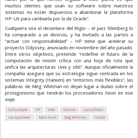
muchos clientes que usan su software sobre nuestros
sistemas no están dispuestos a abandonar la plataforma
HP-UX para cambiarla por la de Oracle”.
Cualquiera sea el desenlace del litigio – el juez Kleinberg lo
ha comparado a un divorcio, y ha invitado a las partes a
“actuar con responsabilidad” – HP tiene que acelerar su
proyecto Odyssey, anunciado en noviembre del año pasado.
Entre otros objetivos, pretende “redefinir el futuro de la
computación de misión crítica con una hoja de ruta que
unifica las arquitecturas Unix y x86”. Aunque oficialmente la
compañía asegura que su estrategia sigue centrada en los
sistemas Integrity (Itanium) en “entornos más flexibles”, las
palabras de Meg Whitman no dejan lugar a dudas sobre el
protagonismo que tendrán los procesadores Xeon en ese
viaje.
Cathy Lesjak
HP
Intel
Itanium
Larry Ellison
Leo Apotheker
Mark Hurd
Meg Whitman
Oracle