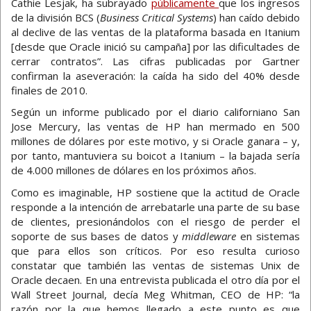
Cathie Lesjak, ha subrayado
públicamente
que los ingresos
de la división BCS (
Business Critical Systems
) han caído debido
al declive de las ventas de la plataforma basada en Itanium
[desde que Oracle inició su campaña] por las dificultades de
cerrar contratos”. Las cifras publicadas por Gartner
confirman la aseveración: la caída ha sido del 40% desde
finales de 2010.
Según un informe publicado por el diario californiano San
Jose Mercury, las ventas de HP han mermado en 500
millones de dólares por este motivo, y si Oracle ganara – y,
por tanto, mantuviera su boicot a Itanium – la bajada sería
de 4.000 millones de dólares en los próximos años.
Como es imaginable, HP sostiene que la actitud de Oracle
responde a la intención de arrebatarle una parte de su base
de clientes, presionándolos con el riesgo de perder el
soporte de sus bases de datos y
middleware
en sistemas
que para ellos son críticos. Por eso resulta curioso
constatar que también las ventas de sistemas Unix de
Oracle decaen. En una entrevista publicada el otro día por el
Wall Street Journal, decía Meg Whitman, CEO de HP: “la
razón por la que hemos llegado a este punto es que