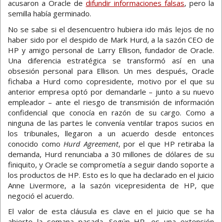
acusaron a Oracle de
difundir informaciones falsas
, pero la
semilla había germinado.
No se sabe si el desencuentro hubiera ido más lejos de no
haber sido por el despido de Mark Hurd, a la sazón CEO de
HP y amigo personal de Larry Ellison, fundador de Oracle.
Una diferencia estratégica se transformó así en una
obsesión personal para Ellison. Un mes después, Oracle
fichaba a Hurd como copresidente, motivo por el que su
anterior empresa optó por demandarle – junto a su nuevo
empleador – ante el riesgo de transmisión de información
confidencial que conocía en razón de su cargo. Como a
ninguna de las partes le convenía ventilar trapos sucios en
los tribunales, llegaron a un acuerdo desde entonces
conocido como
Hurd Agreement
, por el que HP retiraba la
demanda, Hurd renunciaba a 30 millones de dólares de su
finiquito, y Oracle se comprometía a seguir dando soporte a
los productos de HP. Esto es lo que ha declarado en el juicio
Anne Livermore, a la sazón vicepresidenta de HP, que
negoció el acuerdo.
El valor de esta cláusula es clave en el juicio que se ha
abierto la semana pasada. Según HP, es una extensión