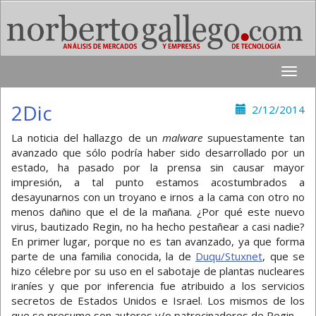
Toggle
naviga
2Dic
2/12/2014
La noticia del hallazgo de un
malware
supuestamente tan
avanzado que sólo podría haber sido desarrollado por un
estado, ha pasado por la prensa sin causar mayor
impresión, a tal punto estamos acostumbrados a
desayunarnos con un troyano e irnos a la cama con otro no
menos dañino que el de la mañana. ¿Por qué este nuevo
virus, bautizado Regin, no ha hecho pestañear a casi nadie?
En primer lugar, porque no es tan avanzado, ya que forma
parte de una familia conocida, la de
Duqu/Stuxnet
, que se
hizo célebre por su uso en el sabotaje de plantas nucleares
iraníes y que por inferencia fue atribuido a los servicios
secretos de Estados Unidos e Israel. Los mismos de los
que se presume son autores y/o patrocinadores de Regin.