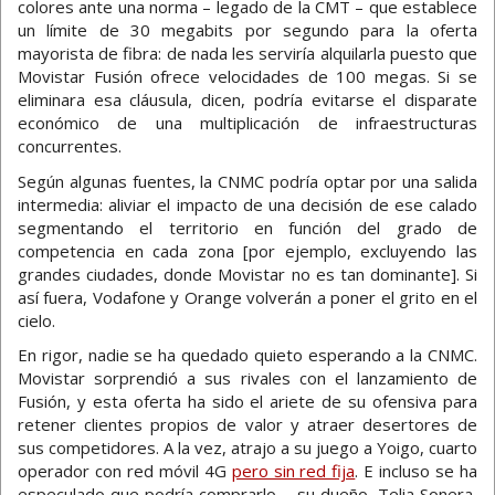
colores ante una norma – legado de la CMT – que establece
un límite de 30 megabits por segundo para la oferta
mayorista de fibra: de nada les serviría alquilarla puesto que
Movistar Fusión ofrece velocidades de 100 megas. Si se
eliminara esa cláusula, dicen, podría evitarse el disparate
económico de una multiplicación de infraestructuras
concurrentes.
Según algunas fuentes, la CNMC podría optar por una salida
intermedia: aliviar el impacto de una decisión de ese calado
segmentando el territorio en función del grado de
competencia en cada zona [por ejemplo, excluyendo las
grandes ciudades, donde Movistar no es tan dominante]. Si
así fuera, Vodafone y Orange volverán a poner el grito en el
cielo.
En rigor, nadie se ha quedado quieto esperando a la CNMC.
Movistar sorprendió a sus rivales con el lanzamiento de
Fusión, y esta oferta ha sido el ariete de su ofensiva para
retener clientes propios de valor y atraer desertores de
sus competidores. A la vez, atrajo a su juego a Yoigo, cuarto
operador con red móvil 4G
pero sin red fija
. E incluso se ha
especulado que podría comprarlo – su dueño, Telia Sonera,