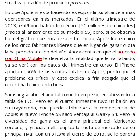
su altiva posición de producto
premium
.
Lo que Apple sí está haciendo es expandir su alcance a más
operadores en más mercados. En el último trimestre de
2013, el iPhone batió otro récord [51 millones de unidades]
gracias al lanzamiento de su modelo 5S] pero, si se observa
bien el gráfico que encabeza esta crónica, Apple fue el único
de los cinco fabricantes líderes que en lugar de ganar cuota
la ha perdido al cabo del año. Ahora confía en que el
acuerdo
con China Mobile
le devuelva la vitalidad que le va fallando;
ya se verá con los datos del trimestre en curso. El iPhone
aporta el 56% de las ventas totales de Apple, por lo que el
problema es crítico, y esto explica la fría acogida que el
récord ha tenido en la bolsa.
Samsung acabó el año tal como lo empezó, encabezando la
tabla de IDC. Pero en el cuarto trimestre tuvo un bajón en
su trayectoria, que puede atribuirse a la competencia de
Apple: el nuevo iPhone 5S sacó ventaja al Galaxy S4. Pero la
diversidad de gama es el arma principal del fabricante
coreano, y gracias a ella duplica la cuota de mercado de su
principal rival. Con un 31,3% al cierre de 2013, se le pondrá