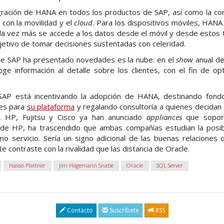
egración de HANA en todos los productos de SAP, así como la co
con la movilidad y el
cloud
. Para los dispositivos móviles, HAN
a vez más se accede a los datos desde el móvil y desde estos te
bjetivo de tomar decisiones sustentadas con celeridad.
ue SAP ha presentado novedades es la nube: en el
show
anual d
e información al detalle sobre los clientes, con el fin de op
P está incentivando la adopción de HANA, destinando fond
nes para
su plataforma
y regalando consultoría a quienes decidan
 HP, Fujitsu y Cisco ya han anunciado
appliances
que sopor
 de HP, ha trascendido que ambas compañías estudian la posib
 servicio. Sería un signo adicional de las buenas relacione
 contraste con la rivalidad que las distancia de Oracle.
Hasso Plattner
Jim Hagemann Snabe
Oracle
SQL Server
Contacto
Suscríbete
RSS