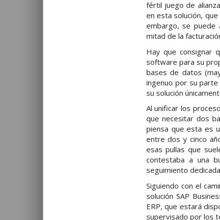
fértil juego de alian
en esta solución, que
embargo, se puede ap
mitad de la facturació
Hay que consignar q
software para su prop
bases de datos (may
ingenuo por su parte
su solución únicament
Al unificar los proces
que necesitar dos ba
piensa que esta es u
entre dos y cinco añ
esas pullas que sue
contestaba a una b
seguimiento dedicad
Siguiendo con el cam
solución SAP Busine
ERP, que estará disp
supervisado por los t