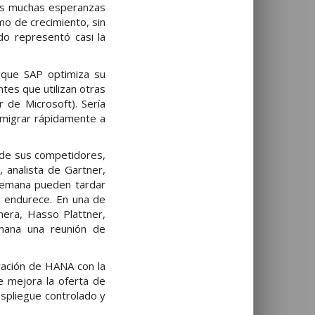
as muchas esperanzas
mo de crecimiento, sin
do representó casi la
nque SAP optimiza su
tes que utilizan otras
de Microsoft). Sería
 migrar rápidamente a
la de sus competidores,
 analista de Gartner,
alemana pueden tardar
e endurece. En una de
era, Hasso Plattner,
mana una reunión de
ración de HANA con la
 mejora la oferta de
spliegue controlado y