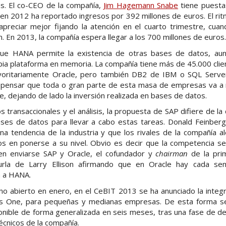
zas. El co-CEO de la compañía,
Jim Hagemann Snabe
tiene puest
 en 2012 ha reportado ingresos por 392 millones de euros. El rit
reciar mejor fijando la atención en el cuarto trimestre, cuan
n. En 2013, la compañía espera llegar a los 700 millones de euros.
ue HANA permite la existencia de otras bases de datos, au
ia plataforma en memoria. La compañía tiene más de 45.000 clien
oritariamente Oracle, pero también DB2 de IBM o SQL Server 
 pensar que toda o gran parte de esta masa de empresas va a
e, dejando de lado la inversión realizada en bases de datos.
os transaccionales y el análisis, la propuesta de SAP difiere de 
ses de datos para llevar a cabo estas tareas. Donald Feinberg,
na tendencia de la industria y que los rivales de la compañía 
os en ponerse a su nivel. Obvio es decir que la competencia s
len enviarse SAP y Oracle, el cofundador y
chairman
de la prim
urla de Larry Ellison afirmando que en Oracle hay cada se
a a HANA.
ino abierto en enero, en el CeBIT 2013 se ha anunciado la integ
ss One, para pequeñas y medianas empresas. De esta forma se
onible de forma generalizada en seis meses, tras una fase de de
écnicos de la compañía.