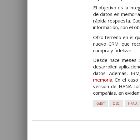
El objetivo es la int
de datos en memoria 
rápida respuesta. Cad
información, con el o
Otro terreno en el q
nuevo CRM, que recog
compra y fidelizar.
Desde hace meses SA
desarrollen aplicacio
datos. Además, IBM,
memoria
. En el caso
versión de HANA como
compañías, en evidente
CeBIT
DB2
HANA