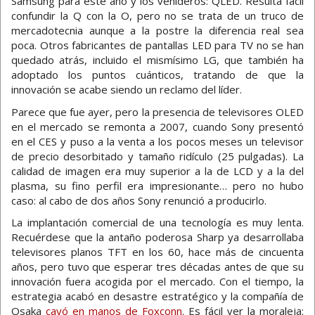
Samsung para este año y los venideros: QLED. Resulta fácil
confundir la Q con la O, pero no se trata de un truco de
mercadotecnia aunque a la postre la diferencia real sea
poca. Otros fabricantes de pantallas LED para TV no se han
quedado atrás, incluido el mismísimo LG, que también ha
adoptado los puntos cuánticos, tratando de que la
innovación se acabe siendo un reclamo del líder.
Parece que fue ayer, pero la presencia de televisores OLED
en el mercado se remonta a 2007, cuando Sony presentó
en el CES y puso a la venta a los pocos meses un televisor
de precio desorbitado y tamaño ridículo (25 pulgadas). La
calidad de imagen era muy superior a la de LCD y a la del
plasma, su fino perfil era impresionante… pero no hubo
caso: al cabo de dos años Sony renunció a producirlo.
La implantación comercial de una tecnología es muy lenta.
Recuérdese que la antaño poderosa Sharp ya desarrollaba
televisores planos TFT en los 60, hace más de cincuenta
años, pero tuvo que esperar tres décadas antes de que su
innovación fuera acogida por el mercado. Con el tiempo, la
estrategia acabó en desastre estratégico y la compañía de
Osaka
cayó en manos de Foxconn
. Es fácil ver la moraleja: