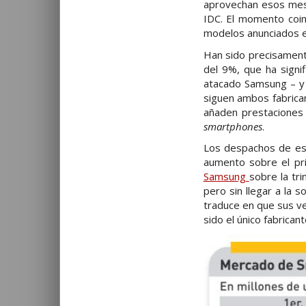
aprovechan esos meses
IDC. El momento coi
modelos anunciados en
Han sido precisamente
del 9%, que ha signi
atacado Samsung – y 
siguen ambos fabrican
añaden prestaciones 
smartphones
.
Los despachos de est
aumento sobre el pr
Samsung
sobre la tri
pero sin llegar a la s
traduce en que sus ve
sido el único fabrican