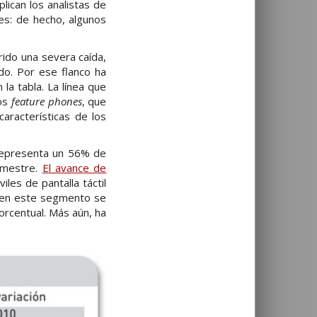
lican los analistas de
s: de hecho, algunos
rido una severa caída,
do. Por ese flanco ha
a tabla. La línea que
os
feature phones
, que
aracterísticas de los
 representa un 56% de
imestre.
El avance de
les de pantalla táctil
a en este segmento se
orcentual. Más aún, ha