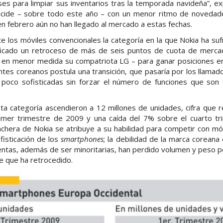
 para limpiar sus inventarios tras la temporada navideña”, exp
ncide – sobre todo este año – con un menor ritmo de novedade
 febrero aún no han llegado al mercado a estas fechas.
 los móviles convencionales la categoría en la que Nokia ha suf
ficado un retroceso de más de seis puntos de cuota de merca
en menor medida su compatriota LG – para ganar posiciones en l
tes coreanos postula una transición, que pasaría por los llamad
poco sofisticadas sin forzar el número de funciones que son c
a categoría ascendieron a 12 millones de unidades, cifra que
imer trimestre de 2009 y una caída del 7% sobre el cuarto tr
nchera de Nokia se atribuye a su habilidad para competir con móvi
ofisticación de los
smartphones
; la debilidad de la marca corean
ntas, además de ser minoritarias, han perdido volumen y peso p
te que ha retrocedido.