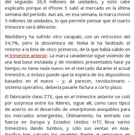
del segundo: 26,9 millones de unidades, y esto cabe
explicarlo porque el iPhone 5 salió al mercado en la última
semana del período. Aun así, en esa semana, la marca movió
5 millones de unidades, lo que permite pensar que el cuarto
trimestre será diferente.
BlackBerry ha sufrido otro varapalo, con un retroceso del
34,7%, pero la desventura de Nokia le ha facilitado el
retorno a la lista de cinco primeros, de la que había salido en
el
trimestre anterior
. La marca canadiense sigue viviendo de
una leal base instalada y de modelos presentados hace ya
tiempo; no tiene nada nuevo en el mercado durante el actual
trimestre, e incluso puede que la espera de los dispositivos
basados en el nuevo – y, al parecer, revolucionario –
sistema operativo, debería pasarle factura a corto plazo.
El fabricante chino ZTE, que en el trimestre anterior se coló
por sorpresa entre los líderes, sigue allí, como caso típico
de acierto en el desarrollo de
smartphones
asequibles para
los mercados emergentes. Últimamente, ha entrado con
fuerza en Europa y Estados Unidos. HTC lleva varios
trimestres dando tumbos, y sólo sus ventas en Asia-
Pacífico han salvado los muebles frente al retroceso en