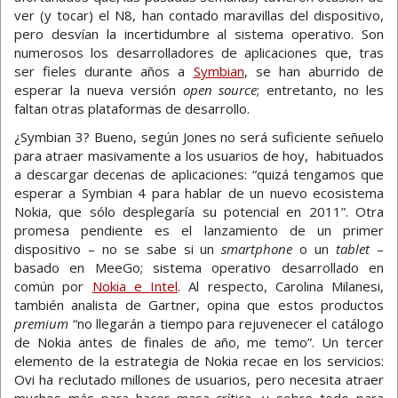
ver (y tocar) el N8, han contado maravillas del dispositivo,
pero desvían la incertidumbre al sistema operativo. Son
numerosos los desarrolladores de aplicaciones que, tras
ser fieles durante años a
Symbian
, se han aburrido de
esperar la nueva versión
open source
; entretanto, no les
faltan otras plataformas de desarrollo.
¿Symbian 3? Bueno, según Jones no será suficiente señuelo
para atraer masivamente a los usuarios de hoy, habituados
a descargar decenas de aplicaciones: “quizá tengamos que
esperar a Symbian 4 para hablar de un nuevo ecosistema
Nokia, que sólo desplegaría su potencial en 2011”. Otra
promesa pendiente es el lanzamiento de un primer
dispositivo – no se sabe si un
smartphone
o un
tablet
–
basado en MeeGo; sistema operativo desarrollado en
común por
Nokia e Intel
. Al respecto, Carolina Milanesi,
también analista de Gartner, opina que estos productos
premium
“no llegarán a tiempo para rejuvenecer el catálogo
de Nokia antes de finales de año, me temo”. Un tercer
elemento de la estrategia de Nokia recae en los servicios:
Ovi ha reclutado millones de usuarios, pero necesita atraer
muchos más para hacer masa crítica, y sobre todo para