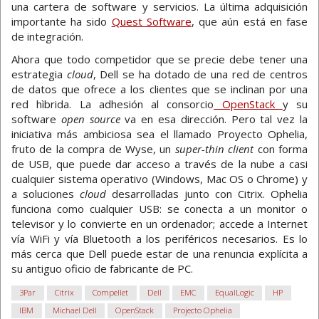
una cartera de software y servicios. La última adquisición
importante ha sido
Quest Software
, que aún está en fase
de integración.
Ahora que todo competidor que se precie debe tener una
estrategia
cloud
, Dell se ha dotado de una red de centros
de datos que ofrece a los clientes que se inclinan por una
red hìbrida. La adhesión al consorcio
OpenStack
y su
software
open source
va en esa dirección. Pero tal vez la
iniciativa más ambiciosa sea el llamado Proyecto Ophelia,
fruto de la compra de Wyse, un
super-thin client
con forma
de USB, que puede dar acceso a través de la nube a casi
cualquier sistema operativo (Windows, Mac OS o Chrome) y
a soluciones
cloud
desarrolladas junto con Citrix. Ophelia
funciona como cualquier USB: se conecta a un monitor o
televisor y lo convierte en un ordenador; accede a Internet
vía WiFi y vía Bluetooth a los periféricos necesarios. Es lo
más cerca que Dell puede estar de una renuncia explícita a
su antiguo oficio de fabricante de PC.
3Par
Citrix
Compellet
Dell
EMC
EqualLogic
HP
IBM
Michael Dell
OpenStack
Projecto Ophelia