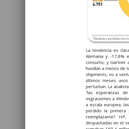
La tendencia es clar
Alemania y -17,8% e
consumo, y Gartner a
hundían a menos de la
shipments, no a venta
últimos meses unos 
perturban. La analist
“las esperanzas de
migraciomes a Window
a escala europea, l
perdido la primera
reemplazante? HP, 
despachadas en el se
sumaban 169,4 millo