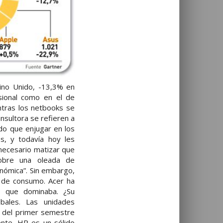
eino Unido, -13,3% en
sional como en el de
ntras los netbooks se
nsultora se refieren a
ido que enjugar en los
s, y todavía hoy les
 necesario matizar que
sobre una oleada de
nómica”. Sin embargo,
 de consumo. Acer ha
s que dominaba. ¿Su
bales. Las unidades
e del primer semestre
nte, HP es un sólido