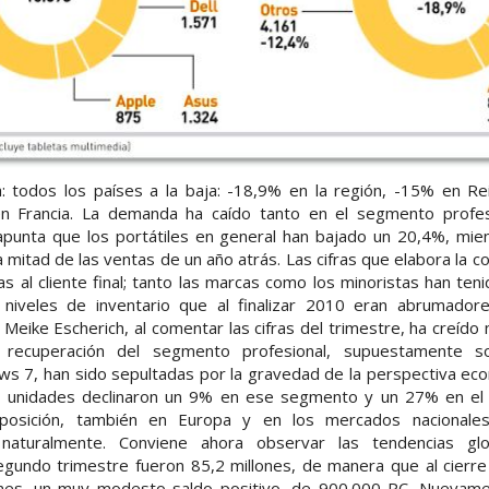
a: todos los países a la baja: -18,9% en la región, -15% en R
n Francia. La demanda ha caído tanto en el segmento profe
punta que los portátiles en general han bajado un 20,4%, mie
 mitad de las ventas de un año atrás. Las cifras que elabora la co
s al cliente final; tanto las marcas como los minoristas han ten
niveles de inventario que al finalizar 2010 eran abrumadore
a Meike Escherich, al comentar las cifras del trimestre, ha creído
 recuperación del segmento profesional, supuestamente 
s 7, han sido sepultadas por la gravedad de la perspectiva eco
as unidades declinaron un 9% en ese segmento y un 27% en el
 posición, también en Europa y en los mercados nacionale
naturalmente. Conviene ahora observar las tendencias glo
gundo trimestre fueron 85,2 millones, de manera que al cierr
nes, un muy modesto saldo positivo, de 900.000 PC. Nuevame