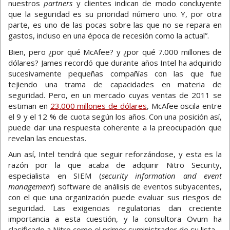
nuestros
partners
y clientes indican de modo concluyente
que la seguridad es su prioridad número uno. Y, por otra
parte, es uno de las pocas sobre las que no se repara en
gastos, incluso en una época de recesión como la actual”.
Bien, pero ¿por qué McAfee? y ¿por qué 7.000 millones de
dólares? James recordó que durante años Intel ha adquirido
sucesivamente pequeñas compañías con las que fue
tejiendo una trama de capacidades en materia de
seguridad. Pero, en un mercado cuyas ventas de 2011 se
estiman en
23.000 millones de dólares
, McAfee oscila entre
el 9 y el 12 % de cuota según los años. Con una posición así,
puede dar una respuesta coherente a la preocupación que
revelan las encuestas.
Aun así, Intel tendrá que seguir reforzándose, y esta es la
razón por la que acaba de adquirir Nitro Security,
especialista en SIEM (
security information and event
management
) software de análisis de eventos subyacentes,
con el que una organización puede evaluar sus riesgos de
seguridad. Las exigencias regulatorias dan creciente
importancia a esta cuestión, y la consultora Ovum ha
clasificado a Nitro como el primer suministrador de su lista.