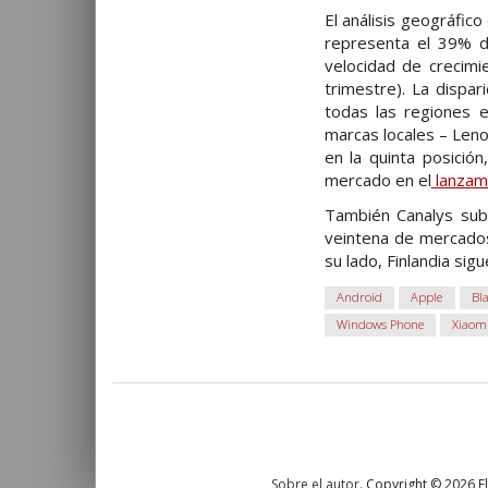
El análisis geográfic
representa el 39% d
velocidad de crecim
trimestre). La dispa
todas las regiones e
marcas locales – Len
en la quinta posición
mercado en el
lanzami
También Canalys sub
veintena de mercados,
su lado, Finlandia si
Android
Apple
Bl
Windows Phone
Xiaom
Sobre el autor
. Copyright © 2026 