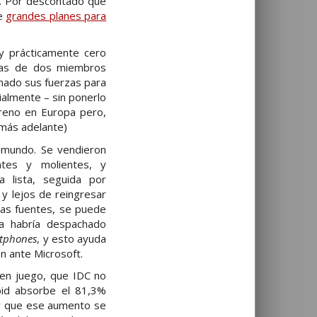
o. Por descontado que
ne
grandes planes para
y prácticamente cero
ntas de dos miembros
rmado sus fuerzas para
almente – sin ponerlo
rreno en Europa pero,
 más adelante)
mundo. Se vendieron
ntes y molientes, y
 lista, seguida por
y lejos de reingresar
ntas fuentes, se puede
sa habría despachado
tphones
, y esto ayuda
ón ante Microsoft.
 en juego, que IDC no
oid absorbe el 81,3%
er que ese aumento se