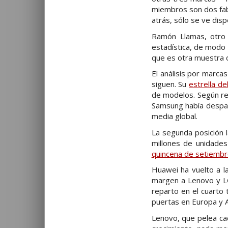
miembros son dos fab
atrás, sólo se ve dis
Ramón Llamas, otro a
estadística, de modo 
que es otra muestra de
El análisis por marc
siguen. Su
estrella de
de modelos. Según rec
Samsung había despa
media global.
La segunda posición l
millones de unidade
quincena de setiemb
Huawei ha vuelto a la
margen a Lenovo y LG:
reparto en el cuarto 
puertas en Europa y A
Lenovo, que pelea ca