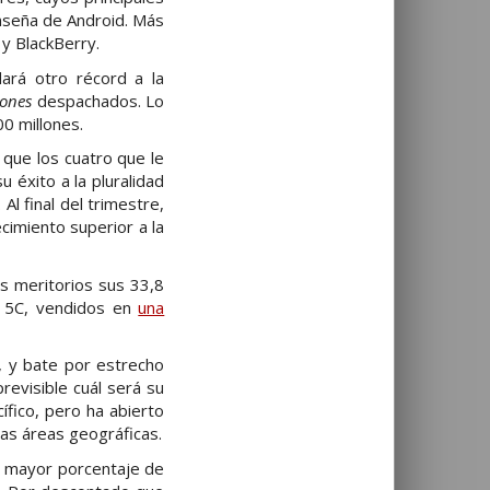
nseña de Android. Más
 y BlackBerry.
dará otro récord a la
ones
despachados. Lo
00 millones.
que los cuatro que le
 éxito a la pluralidad
l final del trimestre,
cimiento superior a la
ás meritorios sus 33,8
y 5C, vendidos en
una
, y bate por estrecho
revisible cuál será su
ífico, pero ha abierto
tas áreas geográficas.
l mayor porcentaje de