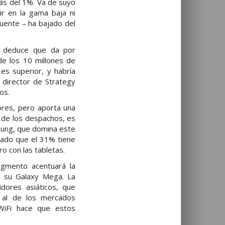
ás del 1%. Va de suyo
ir en la gama baja ni
uente – ha bajado del
e deduce que da por
de los 10 millones de
s superior, y habría
 director de Strategy
os.
ores, pero aporta una
de los despachos, es
sung, que domina este
uado que el 31% tiene
o con las tabletas.
egmento acentuará la
e su Galaxy Mega. La
dores asiáticos, que
 al de los mercados
WiFi hace que estos