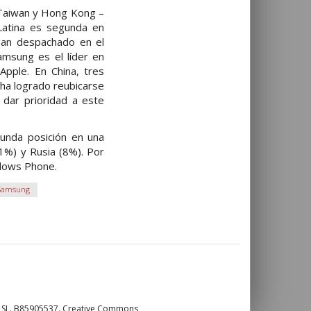
o Taiwan y Hong Kong –
Latina es segunda en
an despachado en el
amsung es el líder en
Apple. En China, tres
ha logrado reubicarse
e dar prioridad a este
unda posición en una
11%) y Rusia (8%). Por
ndows Phone.
Samsung
o SL. B85905537. Creative Commons