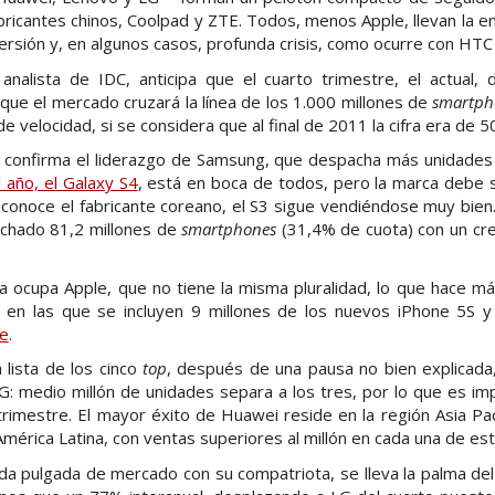
ricantes chinos, Coolpad y ZTE. Todos, menos Apple, llevan la e
persión y, en algunos casos, profunda crisis, como ocurre con HTC
nalista de IDC, anticipa que el cuarto trimestre, el actual, 
que el mercado cruzará la línea de los 1.000 millones de
smartph
 velocidad, si se considera que al final de 2011 la cifra era de 5
as confirma el liderazgo de Samsung, que despacha más unidades 
l año, el Galaxy S4
, está en boca de todos, pero la marca debe su
onoce el fabricante coreano, el S3 sigue vendiéndose muy bien. A
chado 81,2 millones de
smartphones
(31,4% de cuota) con un cre
a ocupa Apple, que no tiene la misma pluralidad, lo que hace m
s en las que se incluyen 9 millones de los nuevos iPhone 5S 
re
.
 lista de los cinco
top
, después de una pausa no bien explicada
 medio millón de unidades separa a los tres, por lo que es imp
trimestre. El mayor éxito de Huawei reside en la región Asia Pac
mérica Latina, con ventas superiores al millón en cada una de es
da pulgada de mercado con su compatriota, se lleva la palma de