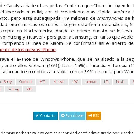
o de Canalys añade otras pistas. Confirma que China – incluyend
el mercado mundial, con el crecimiento más rápido. América 
iento, pero está subequipada (19 millones de
smartphones
se h
ridad entre marcas es curiosa: según esta firma de analistas, S
xcepto en Norteamérica, donde el primer puesto se lo lleva 
ovo, Yulong y Huawei – persiguen a Samsung, en tanto que Apple 
, rompiendo la línea de Xiaomi. Se confirmaría así el acierto d
ento de los nuevos iPhone
.
raya el avance de Windows Phone, que se ha alzado a la seg
 entre ellos Vietnam (16%), Italia (15%), Tailandia y Turquía (
gue acordando su confianza a Nokia, con un 39% de cuota para Wi
ackBerry
Coolpad
HTC
Huawei
IDC
Lenovo
LG
Nokia
i
Yulong
ZTE
Contacto
Suscríbete
RSS
El dominio norbertogallego.com es propiedad y está administrado por Diandr