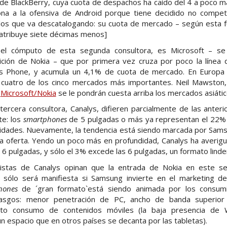
 de BlackBerry, cuya cuota de despachos ha caído del 4 a poco m
na a la ofensiva de Android porque tiene decidido no compet
os que va descatalogando: su cuota de mercado – según esta f
 atribuye siete décimas menos]
 el cómputo de esta segunda consultora, es Microsoft – s
ición de Nokia – que por primera vez cruza por poco la línea 
 Phone, y acumula un 4,1% de cuota de mercado. En Europa e
cuatro de los cinco mercados más importantes. Neil Mawston,
a
Microsoft/Nokia
se le pondrán cuesta arriba los mercados asiátic
ercera consultora, Canalys, difieren parcialmente de las anteri
te: los
smartphones
de 5 pulgadas o más ya representan el 22% 
unidades. Nuevamente, la tendencia está siendo marcada por Sam
 oferta. Yendo un poco más en profundidad, Canalys ha averig
 6 pulgadas, y sólo el 3% excede las 6 pulgadas, un formato linder
alistas de Canalys opinan que la entrada de Nokia en este s
a sólo será manifiesta si Samsung invierte en el marketing d
hones
de ´gran formato`está siendo animada por los consumi
rasgos: menor penetración de PC, ancho de banda superior
alto consumo de contenidos móviles (la baja presencia de 
 espacio que en otros países se decanta por las tabletas).