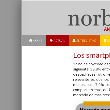
HOME
ACTUAL
ENTREVISTAS
E
Los smartph
Ya no es novedad esc
siguiente. 38,8% entr
despachadas, otro ré
relevante es que lo
menos, un 7,0% int
comportamiento de l
mercado de más crecim