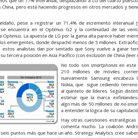
nos que un 77% interanual, desplazando a LG del cuarto puest
 China, pero está haciendo progresos en otros mercados y tie
eldaño, pese a registrar un 71,4% de incremento interanual (
ve se encuentra en el Optimus G2 y la continuidad de las ve
lia Optimus. La apuesta de LG por la gama alta parece haber me
dos emergentes, donde despachó menos de 5 millones. Extraofici
 estos analistas dan por sentado que Sony vuelve a ganar te
su tercera posición en Asia Pacífico (con exclusión de China (leer
No todo son
smartphones
en este 
210 millones de móviles corrie
nuevamente Samsung encabeza la
Nokia, que sigue cediendo terreno 
al quinteto de líderes. Según disti
estimar que la marca exfinlande
algo más de 50 millones de
no-smar
a entender la lógica de su capitulaci
Hay otras cuestiones estratégicas
comenta mucho. La coalición Andr
 seis puntos más que hace un año. Strategy Analytics cree sab