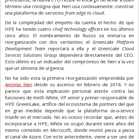
término una consigna que Neri usa continuamente: construir
una plataforma de servicios
from edge to cloud.
De la complejidad del empeño da cuenta el hecho de que
HPE ha tenido cuatro
chief technology officers
en los últimos
cinco años. El nombramiento de Russo se enmarca en
reorganización con dos vertientes: el
GreenLake Platform
Development Team
reportará a ella y el
GreenLake Cloud
Services Solutions Group
dependerá directamente del CEO.
Esto último es un indicador del compromiso de Neri a la vez
que un síntoma de urgencia.
No ha sido esta la primera reorganización emprendida por
Antonio Neri
desde su ascenso en febrero de 2018. Y no
parece que esta implicación personal atente contra las
funciones de Keith White, VP
senior
y primer responsable de
HPE GreenLake, artífice del ecosistema de
partners
del que
en gran medida depende que la plataforma
as-a-service
triunfe en el mercado. No es ocioso recordar que, antes de
incorporarse a HPE, White se ocupó durante siete años del
mismo cometido en Microsoft, donde montó pieza a pieza
el canal de Azure. Con este antecedente, viene a ser uno de