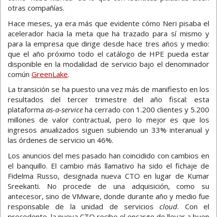
otras compañías.
Hace meses, ya era más que evidente cómo Neri pisaba el
acelerador hacia la meta que ha trazado para sí mismo y
para la empresa que dirige desde hace tres años y medio:
que el año próximo todo el catálogo de HPE pueda estar
disponible en la modalidad de servicio bajo el denominador
común
GreenLake
.
La transición se ha puesto una vez más de manifiesto en los
resultados del tercer trimestre del año fiscal: esta
plataforma
as-a-service
ha cerrado con 1.200 clientes y 5.200
millones de valor contractual, pero lo mejor es que los
ingresos anualizados siguen subiendo un 33% interanual y
las órdenes de servicio un 46%.
Los anuncios del mes pasado han coincidido con cambios en
el banquillo. El cambio más llamativo ha sido el fichaje de
Fidelma Russo, designada nueva CTO en lugar de Kumar
Sreekanti. No procede de una adquisición, como su
antecesor, sino de VMware, donde durante año y medio fue
responsable de la unidad de servicios
cloud
. Con el
precedente, la nueva CTO recibe el encargo de llevar a buen