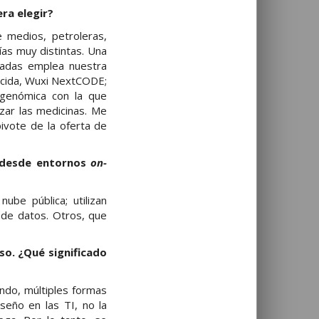
ra elegir?
e medios, petroleras,
as muy distintas. Una
imadas emplea nuestra
ocida, Wuxi NextCODE;
genómica con la que
zar las medicinas. Me
pivote de la oferta de
 desde entornos
on-
be pública; utilizan
 de datos. Otros, que
so. ¿Qué significado
ndo, múltiples formas
eño en las TI, no la