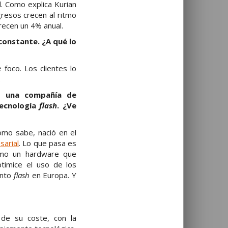
l. Como explica Kurian
gresos crecen al ritmo
recen un 4% anual.
constante. ¿A qué lo
 foco. Los clientes lo
.
mo una compañía de
tecnología
flash
. ¿Ve
mo sabe, nació en el
sarial
. Lo que pasa es
o un hardware que
timice el uso de los
ento
flash
en Europa. Y
 de su coste, con la