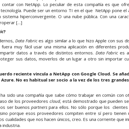
 contar con NetApp. Lo peculiar de esta compañía es que ofr
a tecnología. Puede ser un entorno TI en el que NetApp pone e
sistema hiperconvergente. O una nube pública. Con una caract
roperar […]
ic
?
ndernos,
Data Fabric
es algo similar a lo que hizo Apple con sus di
s fuera muy fácil usar una misma aplicación en diferentes produ
partir datos a través de distintos entornos.
Data Fabric
es a
oteger sus datos, moverlos de un lugar a otro sin importar cu
erdo reciente vincula a NetApp con Google Cloud. Se añad
Azure. No es habitual ser socio a la vez de los tres grande
 ha sido una compañía que sabe cómo trabajar en común con o
caso de los proveedores
cloud,
está demostrado que pueden s
os ser buenos
partners
para ellos. No sólo porque los clientes
 sino porque esos proveedores compiten entre sí pero tienen 
 cualidades que nos hacen únicos, creo. Es una corriente que i
 industria.