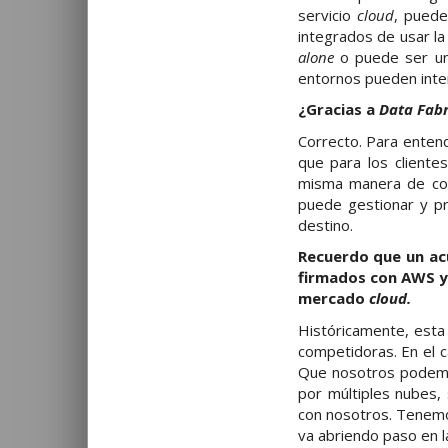
servicio
cloud
, puede
integrados de usar l
alone
o puede ser un 
entornos pueden inte
¿Gracias a
Data Fabr
Correcto. Para ente
que para los cliente
misma manera de com
puede gestionar y pr
destino.
Recuerdo que un acu
firmados con AWS y 
mercado
cloud.
Históricamente, esta
competidoras. En el 
Que nosotros podem
por múltiples nubes,
con nosotros. Tenemos
va abriendo paso en la