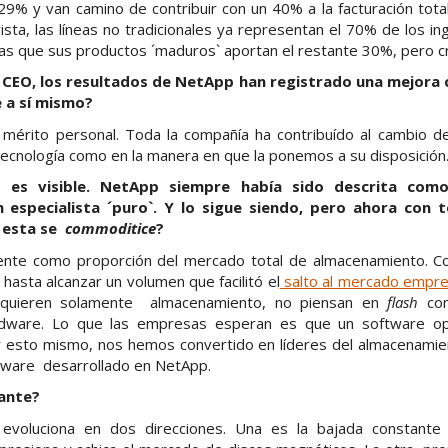
29% y van camino de contribuir con un 40% a la facturación tota
vista, las líneas no tradicionales ya representan el 70% de los in
as que sus productos ´maduros` aportan el restante 30%, pero c
CEO, los resultados de NetApp han registrado una mejora 
 a sí mismo?
 mérito personal. Toda la compañía ha contribuído al cambio de
 tecnología como en la manera en que la ponemos a su disposición
 es visible. NetApp siempre había sido descrita co
 especialista ´puro`. Y lo sigue siendo, pero ahora con 
e esta se
commoditice
?
ente como proporción del mercado total de almacenamiento. Co
asta alcanzar un volumen que facilitó el
salto al mercado empre
o quieren solamente almacenamiento, no piensan en
flash
com
rdware. Lo que las empresas esperan es que un software op
r esto mismo, nos hemos convertido en líderes del almacenami
tware desarrollado en NetApp.
lante?
evoluciona en dos direcciones. Una es la bajada constante