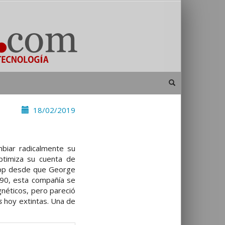
18/02/2019
biar radicalmente su
ptimiza su cuenta de
tApp desde que George
 90, esta compañía se
néticos, pero pareció
ps
hoy extintas. Una de