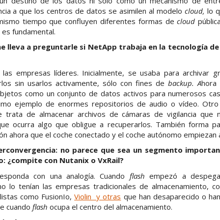
n destino de los datos ni sólo como un mecanismo de entre
ncia a que los centros de datos se asimilen al modelo
cloud,
lo q
 mismo tiempo que confluyen diferentes formas de
cloud
pública
e es fundamental.
e lleva a preguntarle si NetApp trabaja en la tecnología 
 las empresas líderes. Inicialmente, se usaba para archivar 
rlos sin usarlos activamente, sólo con fines de
backup. A
hora 
bjetos como un conjunto de datos activos para numerosos ca
simo ejemplo de enormes repositorios de audio o vídeo. Otro
 trata de almacenar archivos de cámaras de vigilancia que n
ue ocurra algo que obligue a recuperarlos. También forma par
ón ahora que el coche conectado y el coche autónomo empiezan a
erconvergencia: no parece que sea un segmento importan
o: ¿compite con Nutanix o VxRail?
esponda con una analogía. Cuando
flash
empezó a despegar
 no lo tenían las empresas tradicionales de almacenamiento,
listas como FusionIo,
Violin y otras
que han desaparecido o han 
te cuando
flash
ocupa el centro del almacenamiento.