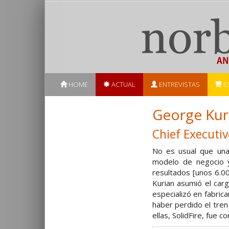
HOME
ACTUAL
ENTREVISTAS
E
George Kur
Chief Executi
No es usual que una
modelo de negocio y
resultados [unos 6.0
Kurian asumió el car
especializó en fabri
haber perdido el tren
ellas, SolidFire, fue