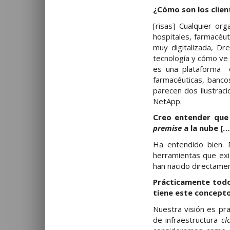
¿Cómo son los client
[risas] Cualquier or
hospitales, farmacéu
muy digitalizada, Dr
tecnología y cómo ve 
es una plataforma 
farmacéuticas, banco
parecen dos ilustrac
NetApp.
Creo entender que
premise
a la nube […
Ha entendido bien. 
herramientas que ex
han nacido directame
Prácticamente todo 
tiene este concept
Nuestra visión es pr
de infraestructura
cl