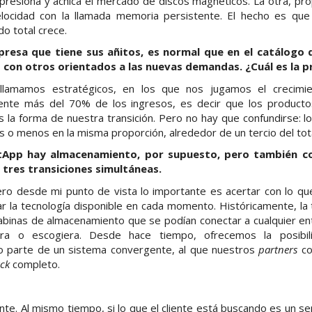
presiona y achica el mercado de discos magnéticos. La otra, pro
locidad con la llamada memoria persistente. El hecho es que
o total crece.
resa que tiene sus añitos, es normal que en el catálogo
con otros orientados a las nuevas demandas. ¿Cuál es la p
llamamos estratégicos, en los que nos jugamos el crecimie
ente más del 70% de los ingresos, es decir que los product
s la forma de nuestra transición. Pero no hay que confundirse: 
o menos en la misma proporción, alrededor de un tercio del tota
etApp hay almacenamiento, por supuesto, pero también c
 tres transiciones simultáneas.
ro desde mi punto de vista lo importante es acertar con lo que
r la tecnología disponible en cada momento. Históricamente, la
binas de almacenamiento que se podían conectar a cualquier e
iera o escogiera. Desde hace tiempo, ofrecemos la posibil
 parte de un sistema convergente, al que nuestros
partners
co
ack
completo.
te. Al mismo tiempo, si lo que el cliente está buscando es un se