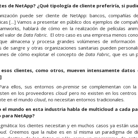
es de NetApp? ¿Qué tipología de cliente preferiría, si pudie
ganización puede ser cliente de NetApp: bancos, compañías d
ticas […] Vamos a presentar en público dos ejemplos de compañí
eamworks, hablará de cómo en la realización de películas an
el valor de
Data Fabric
. El otro caso es una empresa menos con
que almacena y procesa grandes volúmenes de información 
s de sangre y otras organizaciones sanitarias pueden personali
iones de cómo explotar el concepto de
Data Fabric
, que es un 
 esos clientes, como otros, mueven intensamente datos
]
Para ellos, sus entornos
on-premise
se complementan con la nu
isten en los proveedores
cloud
pero no existen en los centros
nte en el mundo
cloud
, no necesitan entornos tradicionales.
el mundo en esta industria habla de multicloud a cada pa
o para NetApp?
agmática: los clientes necesitan y en muchos casos ya están usa
oud.
Creemos que la nube es en sí misma un paradigma de dis