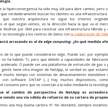
alogía.
de la hiperconvergencia ha sido muy útil para abrir camino, pero 
 que verdaderamente buscan los clientes es una infraestructur
 que nuestra arquitectura no sigue los criterios origina
no el que según vemos, es la dirección hacia la que va el mer
e RedHat por IBM para construir una infraestructura híbrida y
r su tecnología a los centros de datos con
la colaboración de VM
está arrasando es el de
edge computing
. ¿En qué medida afe
tes de lo que puede considerarse
edge.
Puede ser, por ejemplo, 
 no ha habido TI, pero que debido a capacidades de fabricació
 acelerado. O puede ser una plataforma de extracción de gas o p
ha gente tiene otra imagen de NetApp, la verdad es que estam
e mucho tiempo con sistemas de almacenamiento
standalone
o
o con software ONTAP […] Hay muchos dispositivos, como 
el consumo pero que se conectan a la nube mediante la tecnolog
ue el cambio de perspectiva de NetApp es acreedora 
ue siendo una vía válida de refuerzo de su cartera de propie
mos una muy buena cartera IP. No obstante, siempre estamos a