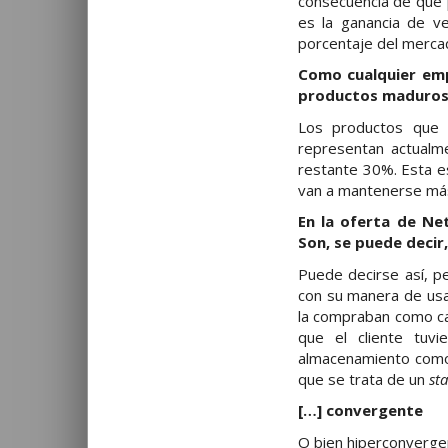
consecuencia de que 
es la ganancia de ve
porcentaje del mercad
Como cualquier emp
productos maduros 
Los productos que 
representan actualm
restante 30%. Esta e
van a mantenerse más 
En la oferta de N
Son, se puede decir,
Puede decirse así, pe
con su manera de usa
la compraban como ca
que el cliente tuv
almacenamiento como
que se trata de un
st
[…] convergente
O bien hiperconvergen