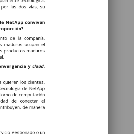
piamente tecnológica,
 por las dos vías, su
 de NetApp convivan
roporción?
nto de la compañía,
os maduros ocupan el
los productos maduros
l.
onvergencia y
cloud.
 quieren los clientes,
 tecnología de NetApp
ntorno de computación
idad de conectar el
ntribuyen, de manera
rvicio gestionado o un