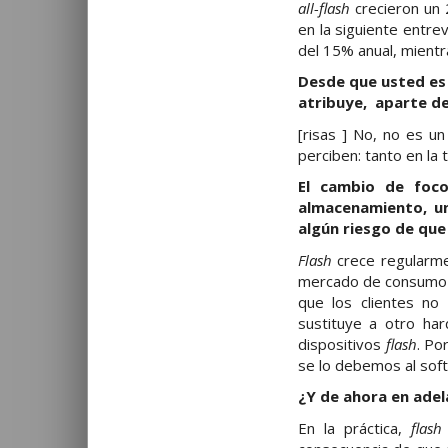
all-flash
crecieron un 
en la siguiente entre
del 15% anual, mientr
Desde que usted es 
atribuye, aparte de
[risas ] No, no es un
perciben: tanto en la
El cambio de foco
almacenamiento, un
algún riesgo de qu
Flash
crece regularm
mercado de consumo h
que los clientes n
sustituye a otro ha
dispositivos
flash
. Po
se lo debemos al sof
¿Y de ahora en ade
En la práctica,
flash