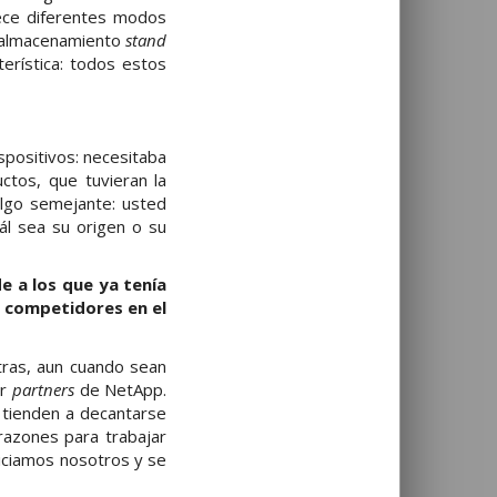
ece diferentes modos
l almacenamiento
stand
erística: todos estos
spositivos: necesitaba
ctos, que tuvieran la
lgo semejante: usted
ál sea su origen o su
e a los que ya tenía
s competidores en el
tras, aun cuando sean
er
partners
de NetApp.
 tienden a decantarse
razones para trabajar
niciamos nosotros y se