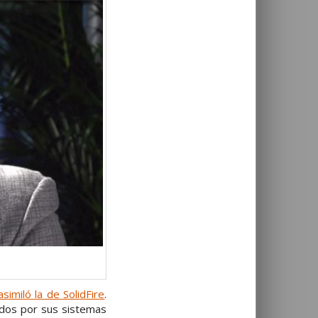
asimiló la de SolidFire
.
ados por sus sistemas