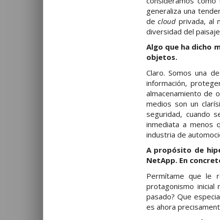
consideramos como u
generaliza una tende
de
cloud
privada, al
diversidad del paisaj
Algo que ha dicho m
objetos.
Claro. Somos una de
información, protege
almacenamiento de o
medios son un clarí
seguridad, cuando se
inmediata a menos q
industria de automoci
A propósito de hip
NetApp. En concret
Permítame que le r
protagonismo inicial
pasado? Que especia
es ahora precisamen