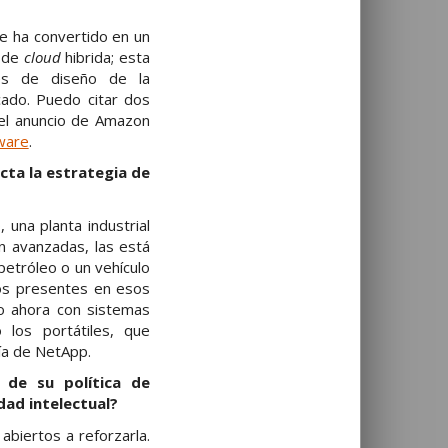
se ha convertido en un
a de
cloud
hibrida; esta
les de diseño de la
cado. Puedo citar dos
 el anuncio de Amazon
ware
.
cta la estrategia de
una planta industrial
n avanzadas, las está
etróleo o un vehículo
os presentes en esos
 ahora con sistemas
los portátiles, que
ía de NetApp.
de su política de
dad intelectual?
biertos a reforzarla.