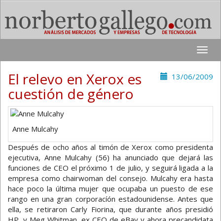
Toggle
naviga
El relevo en Xerox es
13/06/2009
cuestión de género
Anne Mulcahy
Después de ocho años al timón de Xerox como presidenta
ejecutiva, Anne Mulcahy (56) ha anunciado que dejará las
funciones de CEO el próximo 1 de julio, y seguirá ligada a la
empresa como chairwoman del consejo. Mulcahy era hasta
hace poco la última mujer que ocupaba un puesto de ese
rango en una gran corporacíón estadounidense. Antes que
ella, se retiraron Carly Fiorina, que durante años presidió
HP, y Meg Whitman, ex CEO de eBay y ahora precandidata