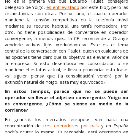
No es la primera vez que Eduardo Taulet, consejero
delegado de Yoigo,
es entrevistado
por este blog, pero las
circunstancias son otras. Por un lado, el cuarto operador
mantiene la tensión competitiva en la telefonía móvil
mediante su recurso habitual, una tarifa rompedora. Por
otro, no tiene posibilidades de convertirse en operador
convergente, a menos que… la CE recomiende a Orange
venderle activos fijos «redundantes». Este es el tema
central de la conversación con Taulet, quien en cualquiera de
las opciones tiene claro que su objetivo es elevar el valor de
la empresa. Si esto desemboca en consolidación o se
mantiene el estatus actual, le lleva a pronunciar esta frase:
«si alguien piensa que [la consolidación] vendrá por la
extinción natural de Yoigo, está muy equivocado».
En estos tiempos, parece que no se puede ser
operador sin llevar el adjetivo convergente. Yoigo no
es convergente. ¿Cómo se siente en medio de la
corriente?
En general, los mercados europeos van hacia una
concentración de
tres operadores por país
y en España
podría ocurrir lo mismo. Es razonable, está ocurriendo en