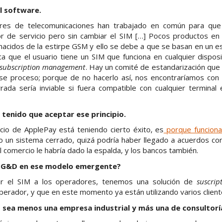
l software.
res de telecomunicaciones han trabajado en común para que
 de servicio pero sin cambiar el SIM […] Pocos productos en l
nacidos de la estirpe GSM y ello se debe a que se basan en un e
ica que el usuario tiene un SIM que funciona en cualquier dispos
subscription management
. Hay un comité de estandarización que
se proceso; porque de no hacerlo así, nos encontraríamos co
ada sería inviable si fuera compatible con cualquier terminal e
 tenido que aceptar ese principio.
cio de ApplePay está teniendo cierto éxito, es
porque funciona
o un sistema cerrado, quizá podría haber llegado a acuerdos co
l comercio le habría dado la espalda, y los bancos también.
de G&D en ese modelo emergente?
ar el SIM a los operadores, tenemos una solución de
suscri
erador, y que en este momento ya están utilizando varios client
 sea menos una empresa industrial y más una de consultorí