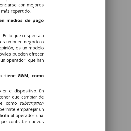
renciarse con mejores
 más repartido.
 en medios de pago
 En lo que respecta a
 es un buen negocio o
 opinión, es un modelo
móviles pueden ofrecer
e un operador, que han
ura tiene G&M, como
en el dispositivo. En
 tener que cambiar de
ce como
subscription
 permite emparejar un
icita al operador una
r que contratar nuevos