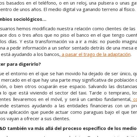
vos basados en el teléfono, o en un reloj, una pulsera o unas g
tro de unos años. El medio digital va ganando terreno al físico.
mbios sociológicos…
suarios hemos modificado nuestra relación como clientes de las 
ace dos o tres años que no piso el banco en el que tengo cuenta
os días. Y esta transformación va a ir a más: no puedo imagina
na a pedir información a un señor sentado detrás de una mesa en
está ayudando a los bancos,
a pasar el trago de la adaptación
.
er para digerirlo?
ue el entorno en el que se han movido ha dejado de ser único, 
e mercado en el que hay una parte muy significativa de població
ión, o bien otros ocuparán ese espacio. Salvando las distancias
a lo que está viviendo el sector del taxi. Tarde o temprano, l
lientes llevaremos en el móvil, y será un cambio fundamental,
co
donde estamos ayudando a las entidades financieras con un p
na aplicación que puede actuar como paraguas bajo el que te
os vayan a ofrecer a sus clientes.
&D también va más allá del proceso específico de los medi