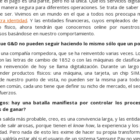
el pago es una parte, pero no la única. Que los servicios digita
e manera segura para diferentes operaciones. Se trata de saber
ice ser. Vivimos en un mundo en el que a todos nos preocupa 
tra identidad
. Y las entidades financieras, cuyos empleados de 
 físico, ahora tendrán que conocernos online por nuestros 
esos basándose en nuestro comportamiento.
 que G&D no pueden seguir haciendo lo mismo sólo que un 
una compañía rompedora, que se ha reinventdo varias veces. 
n las letras de cambio de 1852 o con las máquinas de clasifica
 reinvención de hoy se llama digitalización. Durante un lar
ender productos físicos: una máquina, una tarjeta, un chip S
sde nuestro punto de vista, no pueden ser la misma para todo
n común, cada uno tiene que definir su nicho de mercado, el sect
fuerzos.
gos: hay una batalla manifiesta por controlar los proce
s de ganar?
a salida más probable, creo, es una convivencia larga, y las entid
de salir airosas, porque tienen el
know how
, la experiencia y lo
edad. Pero nada de esto les exime de hacer su propia transform
es valdría estar ahí si el usuario de un sistema Samsung Pay no v