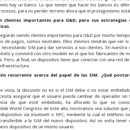
ones hay un banco. Lo que tienen que hacer los bancos es dife
procesos, para no perder terreno ahora que el protagonismo está
n clientes importantes para G&D, pero sus estrategias
icas.
seguirán siendo clientes importantes para G&D por mucho tiempo.
os de pagos, somos neutrales. Ellos mismos tendrán que ver si
 necesitando SIM para dar servicios a sus clientes. En nuestra
éxito y convivirá con otro modelo en el que los fabricantes de 
s. Pero, al final, un dispositivo tiene que conectar con una red d
infraestructura.
ión recurrente acerca del papel de las SIM. ¿Qué post
e vista, la discusión no es si el SIM debe o no estar embebido 
ecesita asegurar que el usuario pueda cambiar de operador sin
encia de que esté embebido, ha aflorado lo que se cono
Mobile World Congress de este año, mostramos una solución que
dispositivo vía
bluetooth
o NFC, mediante la cual el teléfono sol
 transferible a la SIM del nuevo dispositivo. Así se evita tene
uevo dispositivo de un mismo usuario.