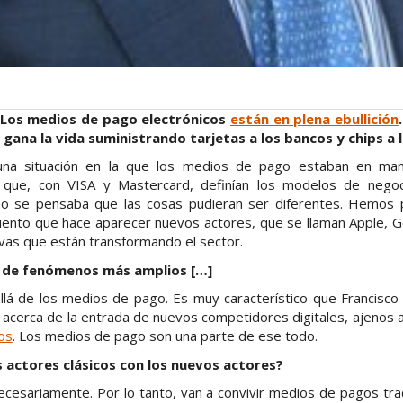
e Los medios de pago electrónicos
están en plena ebullición
gana la vida suministrando tarjetas a los bancos y chips a
a situación en la que los medios de pago estaban en man
s que, con VISA y Mastercard, definían los modelos de negoc
no se pensaba que las cosas pudieran ser diferentes. Hemos p
ento que hace aparecer nuevos actores, que se llaman Apple, 
tivas que están transformando el sector.
 de fenómenos más amplios […]
allá de los medios de pago. Es muy característico que Francisc
 acerca de la entrada de nuevos competidores digitales, ajenos a
ros
. Los medios de pago son una parte de ese todo.
s actores clásicos con los nuevos actores?
ecesariamente. Por lo tanto, van a convivir medios de pagos tr