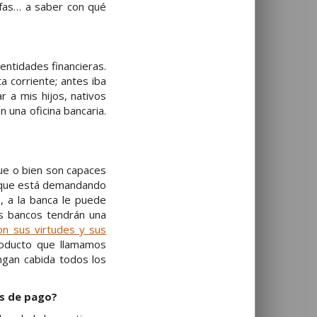
afas… a saber con qué
entidades financieras.
 corriente; antes iba
r a mis hijos, nativos
 una oficina bancaria.
que o bien son capaces
n que está demandando
, a la banca le puede
os bancos tendrán una
n sus virtudes y sus
roducto que llamamos
ngan cabida todos los
os de pago?