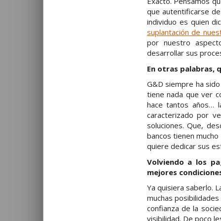
Exacto. Pensamos que 
que autentificarse d
individuo es quien d
suplantación de nues
por nuestro aspecto
desarrollar sus proc
En otras palabras,
G&D siempre ha sido 
tiene nada que ver co
hace tantos años… la
caracterizado por v
soluciones. Que, de
bancos tienen mucho e
quiere dedicar sus es
Volviendo a los pa
mejores condicione
Ya quisiera saberlo. L
muchas posibilidades 
confianza de la soci
visibilidad. De poco l