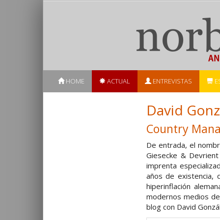
HOME
ACTUAL
ENTREVISTAS
E
David Gonz
Country Manag
De entrada, el nombr
Giesecke & Devrient
imprenta especializa
años de existencia, 
hiperinflación alema
modernos medios de p
blog con David Gonzál