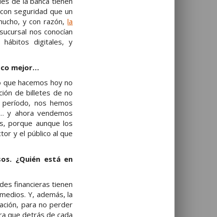
les de la banca tienen
 con seguridad que un
mucho, y con razón,
la
sucursal nos conocían
hábitos digitales, y
poco mejor…
Lo que hacemos hoy no
ción de billetes de no
go período, nos hemos
IM… y ahora vendemos
s, porque aunque los
or y el público al que
sos. ¿Quién está en
ades financieras tienen
s medios. Y, además, la
ación, para no perder
iera que detrás de cada