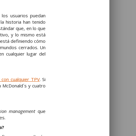
 los usuarios puedan
a historia han tenido
stándar que, en lo que
itivo, y lo mismo está
 está definiendo cómo
n mundos cerrados. Un
n cualquier lugar del
 con cualquier TPV
. Si
n McDonald´s y cuatro
ption management
que
es.
a?